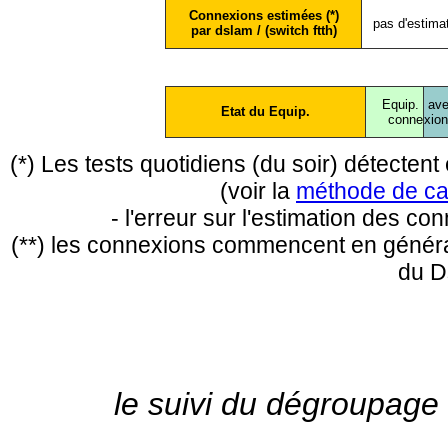
Connexions estimées (*)
pas d'estima
par dslam / (switch ftth)
Equip.
ave
Etat du Equip.
conne
xio
(*) Les tests quotidiens (du soir) détecte
(voir la
méthode de ca
- l'erreur sur l'estimation des c
(**) les connexions commencent en général
du D
le suivi du dégroupage