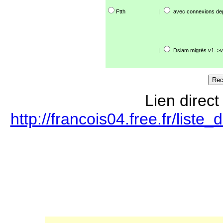
Ftth
|
avec connexions de
|
Dslam migrés v1=>v
Lien direct
http://francois04.free.fr/lis