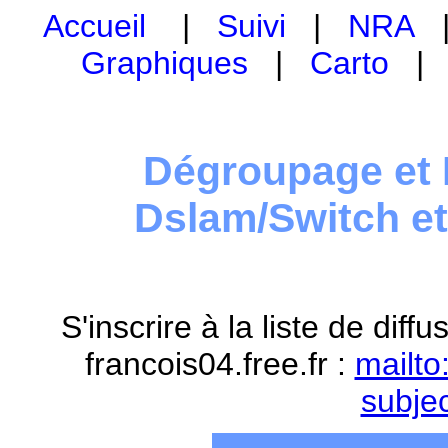
Accueil
|
Suivi
|
NRA
Graphiques
|
Carto
Dégroupage et 
Dslam/Switch e
S'inscrire à la liste de dif
francois04.free.fr :
mailto
subje