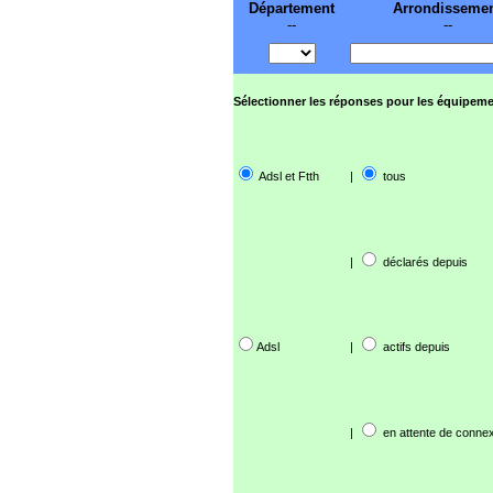
Département
Arrondisseme
--
--
Sélectionner les réponses pour les équipeme
Adsl et Ftth
|
tous
|
déclarés depuis
Adsl
|
actifs depuis
|
en attente de connex