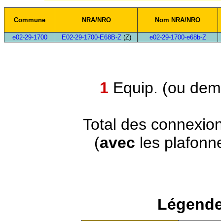
Commune
NRA/NRO
Nom NRA/NRO
e02-29-1700
E02-29-1700-E68B-Z
(Z)
e02-29-1700-e68b-Z
1
Equip. (ou demi
Total des connexio
(
avec
les plafonn
Légende