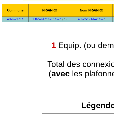
Commune
NRA/NRO
Nom NRA/NRO
e02-2-1714
E02-2-1714-E142-Z
(Z)
e02-2-1714-e142-Z
1
Equip. (ou demi
Total des connexi
(
avec
les plafonn
Légende