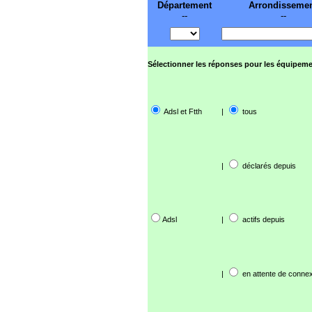
Département
Arrondisseme
--
--
Sélectionner les réponses pour les équipeme
Adsl et Ftth
|
tous
|
déclarés depuis
Adsl
|
actifs depuis
|
en attente de connex