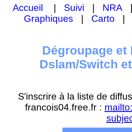
Accueil
|
Suivi
|
NRA
Graphiques
|
Carto
Dégroupage et 
Dslam/Switch e
S'inscrire à la liste de dif
francois04.free.fr :
mailto
subje