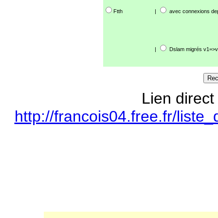
Ftth
|
avec connexions de
|
Dslam migrés v1=>v
Lien direct
http://francois04.free.fr/li