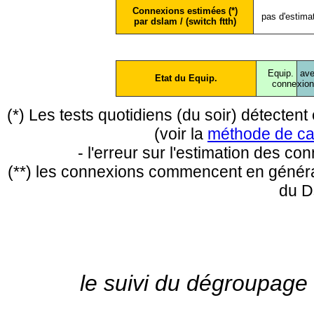
Connexions estimées (*)
pas d'estima
par dslam / (switch ftth)
Equip.
ave
Etat du Equip.
conne
xio
(*) Les tests quotidiens (du soir) détecte
(voir la
méthode de ca
- l'erreur sur l'estimation des c
(**) les connexions commencent en général
du D
le suivi du dégroupage