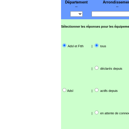
Département
Arrondisseme
--
--
Sélectionner les réponses pour les équipeme
Adsl et Ftth
|
tous
|
déclarés depuis
Adsl
|
actifs depuis
|
en attente de connex