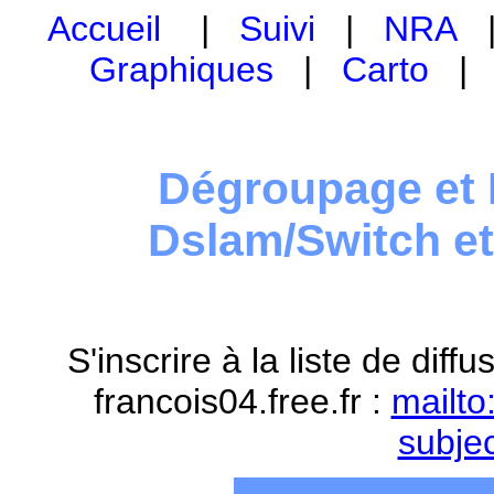
Accueil
|
Suivi
|
NRA
Graphiques
|
Carto
Dégroupage et 
Dslam/Switch e
S'inscrire à la liste de dif
francois04.free.fr :
mailto
subje