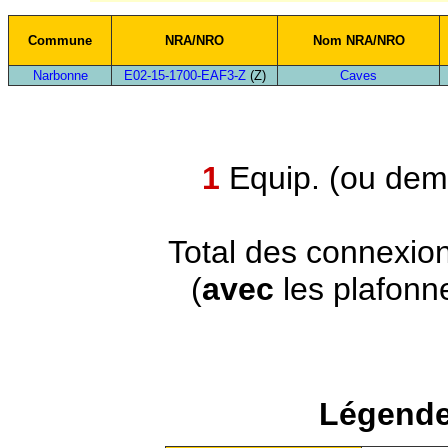
Commune
NRA/NRO
Nom NRA/NRO
Narbonne
E02-15-1700-EAF3-Z
(Z)
Caves
1
Equip. (ou demi
Total des connexio
(
avec
les plafonn
Légende