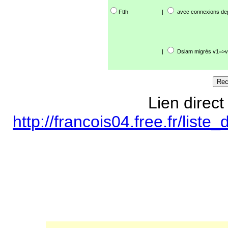
Ftth
|
avec connexions de
|
Dslam migrés v1=>v
Lien direct
http://francois04.free.fr/lis