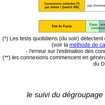
Connexions estimées (*)
pas d'estima
par dslam / (switch ftth)
Equip.
ave
Etat du Equip.
conne
xio
(*) Les tests quotidiens (du soir) détecte
(voir la
méthode de ca
- l'erreur sur l'estimation des c
(**) les connexions commencent en général
du D
le suivi du dégroupage