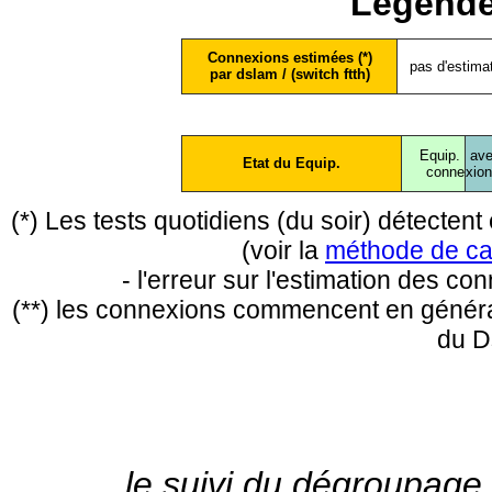
Légende
Connexions estimées (*)
pas d'estima
par dslam / (switch ftth)
Equip.
ave
Etat du Equip.
conne
xio
(*) Les tests quotidiens (du soir) détecte
(voir la
méthode de ca
- l'erreur sur l'estimation des c
(**) les connexions commencent en général
du D
le suivi du dégroupage