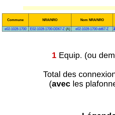
Commune
NRA/NRO
Nom NRA/NRO
e02-1028-1700
E02-1028-1700-DD67-Z
(A)
e02-1028-1700-dd67-Z
1
Equip. (ou demi
Total des connexio
(
avec
les plafonn