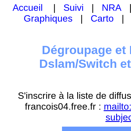
Accueil
|
Suivi
|
NRA
Graphiques
|
Carto
Dégroupage et 
Dslam/Switch e
S'inscrire à la liste de dif
francois04.free.fr :
mailto
subje