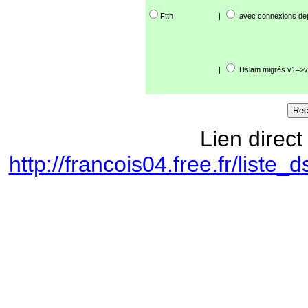
Ftth
|
avec connexions de
|
Dslam migrés v1=>v
Lien direct
http://francois04.free.fr/lis