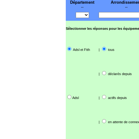
Département
Arrondisseme
--
--
Sélectionner les réponses pour les équipeme
Adsl et Ftth
|
tous
|
déclarés depuis
Adsl
|
actifs depuis
|
en attente de connex