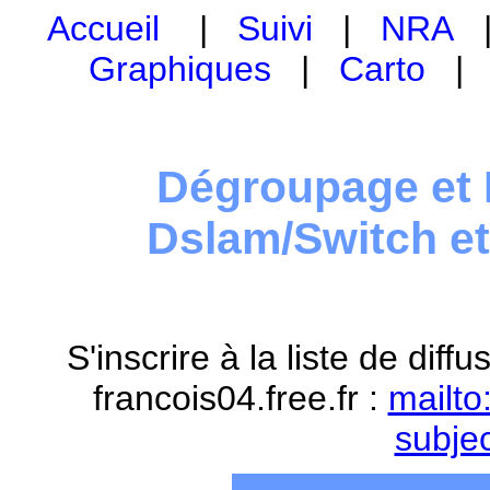
Accueil
|
Suivi
|
NRA
Graphiques
|
Carto
Dégroupage et 
Dslam/Switch e
S'inscrire à la liste de dif
francois04.free.fr :
mailto
subje