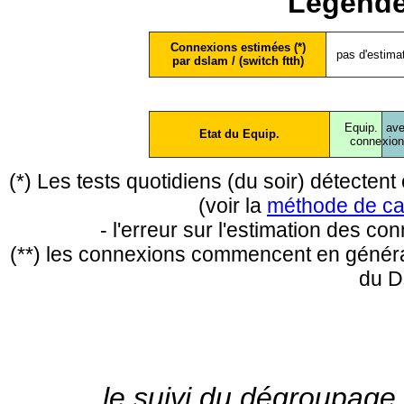
Légende
Connexions estimées (*)
pas d'estima
par dslam / (switch ftth)
Equip.
ave
Etat du Equip.
conne
xio
(*) Les tests quotidiens (du soir) détecte
(voir la
méthode de ca
- l'erreur sur l'estimation des c
(**) les connexions commencent en général
du D
le suivi du dégroupage