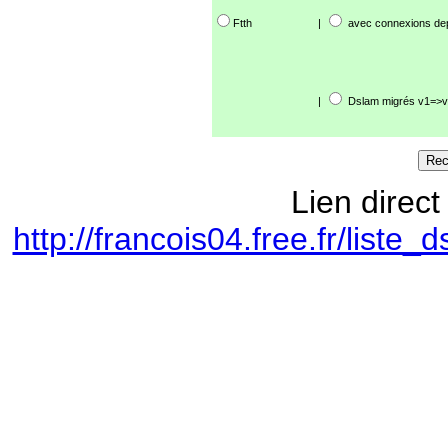
Ftth
|
avec connexions de
|
Dslam migrés v1=>v
Lien direct
http://francois04.free.fr/lis