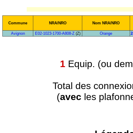
Commune
NRA/NRO
Nom NRA/NRO
Avignon
E02-1023-1700-A808-Z
(Z)
Orange
2
1
Equip. (ou demi
Total des connexi
(
avec
les plafonn