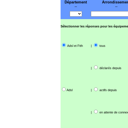
Département
Arrondisseme
--
--
Sélectionner les réponses pour les équipeme
Adsl et Ftth
|
tous
|
déclarés depuis
Adsl
|
actifs depuis
|
en attente de connex