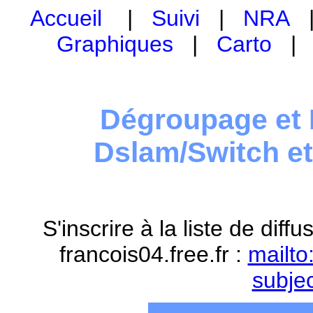
Accueil
|
Suivi
|
NRA
Graphiques
|
Carto
Dégroupage et 
Dslam/Switch e
S'inscrire à la liste de dif
francois04.free.fr :
mailto
subje