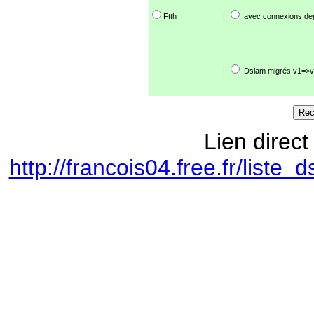
Ftth
|
avec connexions de
|
Dslam migrés v1=>v
Lien direct
http://francois04.free.fr/lis