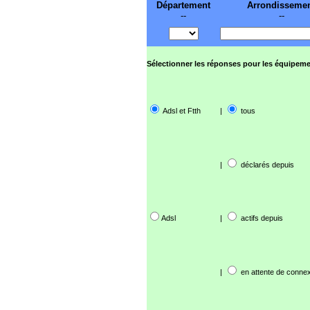
Département
Arrondisseme
--
--
Sélectionner les réponses pour les équipeme
Adsl et Ftth
|
tous
|
déclarés depuis
Adsl
|
actifs depuis
|
en attente de connex