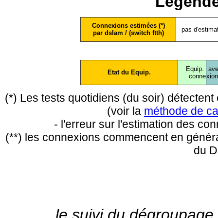
Légende
Connexions estimées (*)
pas d'estima
par dslam / (switch ftth)
Equip.
ave
Etat du Equip.
conne
xio
(*) Les tests quotidiens (du soir) détecte
(voir la
méthode de ca
- l'erreur sur l'estimation des c
(**) les connexions commencent en général
du D
le suivi du dégroupage