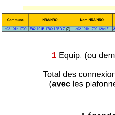
Commune
NRA/NRO
Nom NRA/NRO
e02-101b-1700
E02-101B-1700-12BD-Z
(Z)
e02-101b-1700-12bd-Z
2
1
Equip. (ou demi
Total des connexio
(
avec
les plafonn