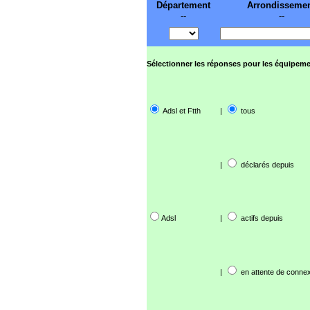
Département
Arrondisseme
--
--
Sélectionner les réponses pour les équipeme
Adsl et Ftth
|
tous
|
déclarés depuis
Adsl
|
actifs depuis
|
en attente de connex