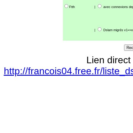
Ftth
|
avec connexions de
|
Dslam migrés v1=>v
Lien direct
http://francois04.free.fr/lis