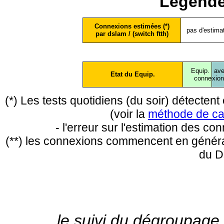
Légende
Connexions estimées (*)
pas d'estima
par dslam / (switch ftth)
Equip.
ave
Etat du Equip.
conne
xio
(*) Les tests quotidiens (du soir) détecte
(voir la
méthode de ca
- l'erreur sur l'estimation des c
(**) les connexions commencent en général
du D
le suivi du dégroupage