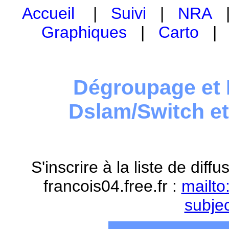
Accueil
|
Suivi
|
NRA
Graphiques
|
Carto
Dégroupage et 
Dslam/Switch e
S'inscrire à la liste de dif
francois04.free.fr :
mailto
subje