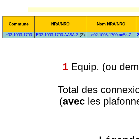
Commune
NRA/NRO
Nom NRA/NRO
e02-1003-1700
E02-1003-1700-AA5A-Z
(Z)
e02-1003-1700-aa5a-Z
2
1
Equip. (ou demi
Total des connexi
(
avec
les plafonn