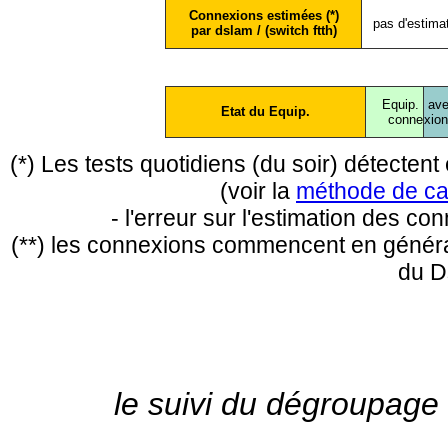
Connexions estimées (*)
pas d'estima
par dslam / (switch ftth)
Equip.
ave
Etat du Equip.
conne
xio
(*) Les tests quotidiens (du soir) détecte
(voir la
méthode de ca
- l'erreur sur l'estimation des c
(**) les connexions commencent en général
du D
le suivi du dégroupage