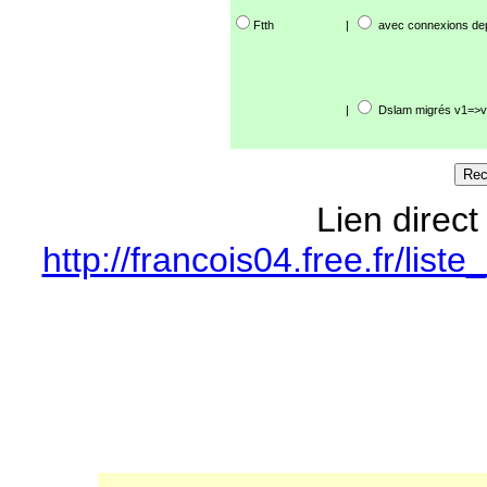
Ftth
|
avec connexions de
|
Dslam migrés v1=>v
Lien direct
http://francois04.free.fr/li