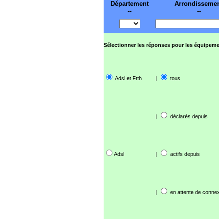
Département
Arrondisseme
--
--
Sélectionner les réponses pour les équipeme
Adsl et Ftth
|
tous
|
déclarés depuis
Adsl
|
actifs depuis
|
en attente de connex