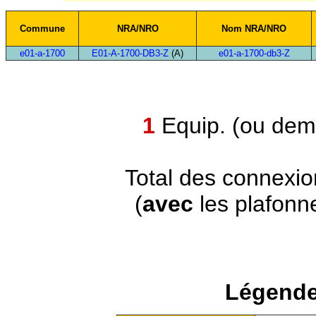
Commune
NRA/NRO
Nom NRA/NRO
e01-a-1700
E01-A-1700-DB3-Z
(A)
e01-a-1700-db3-Z
1
Equip. (ou demi
Total des connexi
(
avec
les plafonn
Légende