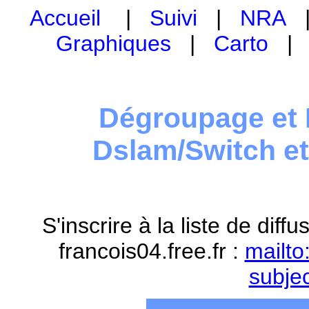
Accueil
|
Suivi
|
NRA
Graphiques
|
Carto
Dégroupage et 
Dslam/Switch e
S'inscrire à la liste de dif
francois04.free.fr :
mailto
subje