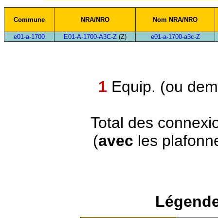
Commune
NRA/NRO
Nom NRA/NRO
e01-a-1700
E01-A-1700-A3C-Z
(Z)
e01-a-1700-a3c-Z
1
Equip. (ou demi
Total des connexi
(
avec
les plafonn
Légende