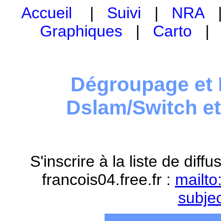
Accueil
|
Suivi
|
NRA
Graphiques
|
Carto
Dégroupage et 
Dslam/Switch e
S'inscrire à la liste de dif
francois04.free.fr :
mailto
subje