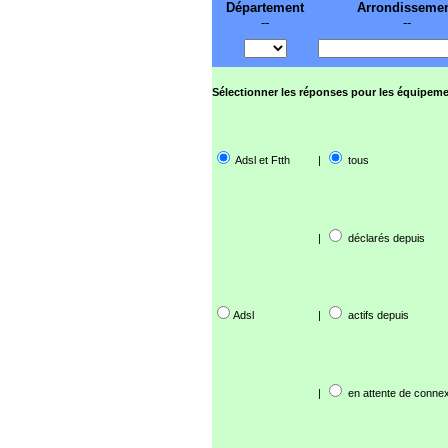
Département
Arrondisseme
--
--
Sélectionner les réponses pour les équipeme
Adsl et Ftth
|
tous
|
déclarés depuis
Adsl
|
actifs depuis
|
en attente de connex