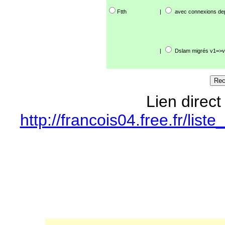
Ftth
|
avec connexions de
|
Dslam migrés v1=>v
Lien direct
http://francois04.free.fr/li