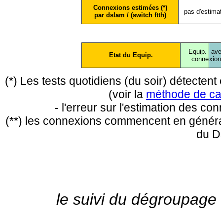
Connexions estimées (*)
pas d'estima
par dslam / (switch ftth)
Equip.
ave
Etat du Equip.
conne
xio
(*) Les tests quotidiens (du soir) détecte
(voir la
méthode de ca
- l'erreur sur l'estimation des c
(**) les connexions commencent en général
du D
le suivi du dégroupage