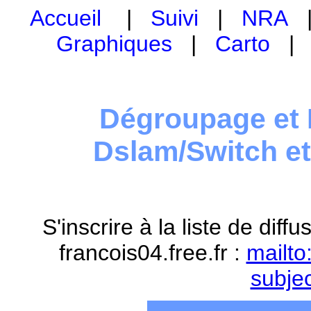
Accueil
|
Suivi
|
NRA
Graphiques
|
Carto
Dégroupage et 
Dslam/Switch e
S'inscrire à la liste de dif
francois04.free.fr :
mailto
subje