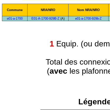
Commune
NRA/NRO
Nom NRA/NRO
e01-a-1700
E01-A-1700-929B-Z
(A)
e01-a-1700-929b-Z
1
Equip. (ou demi
Total des connexi
(
avec
les plafonn
Légende