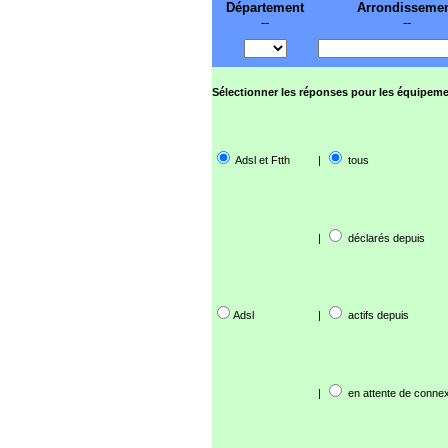
Département
Arrondisseme
--
--
Sélectionner les réponses pour les équipeme
Adsl et Ftth
|
tous
|
déclarés depuis
Adsl
|
actifs depuis
|
en attente de connex