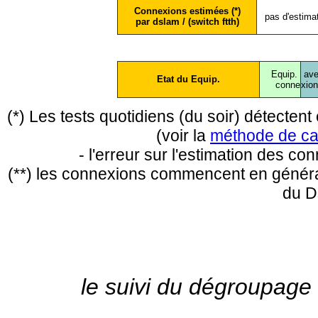
Connexions estimées (*)
pas d'estima
par dslam / (switch ftth)
Equip.
ave
Etat du Equip.
conne
xio
(*) Les tests quotidiens (du soir) détecte
(voir la
méthode de ca
- l'erreur sur l'estimation des c
(**) les connexions commencent en général
du D
le suivi du dégroupage