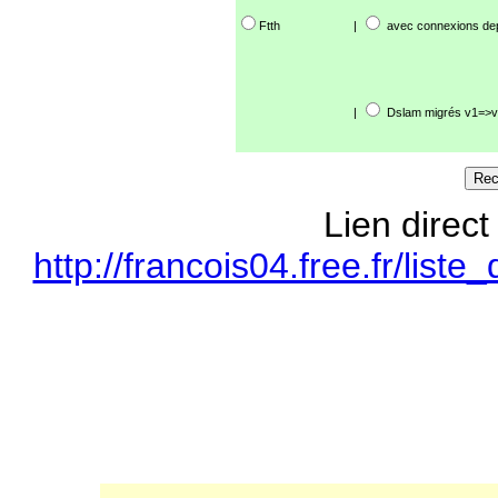
Ftth
|
avec connexions de
|
Dslam migrés v1=>v
Lien direct
http://francois04.free.fr/li