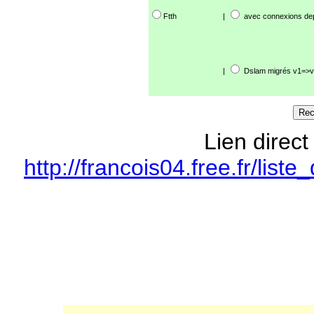
Ftth
|
avec connexions de
|
Dslam migrés v1=>v
Lien direct
http://francois04.free.fr/li