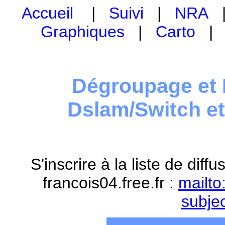
Accueil
|
Suivi
|
NRA
Graphiques
|
Carto
Dégroupage et 
Dslam/Switch e
S'inscrire à la liste de dif
francois04.free.fr :
mailto
subje