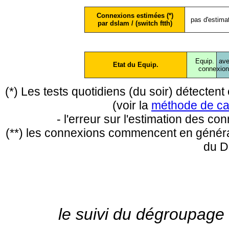
Connexions estimées (*)
pas d'estima
par dslam / (switch ftth)
Equip.
ave
Etat du Equip.
conne
xio
(*) Les tests quotidiens (du soir) détecte
(voir la
méthode de ca
- l'erreur sur l'estimation des c
(**) les connexions commencent en général
du D
le suivi du dégroupage