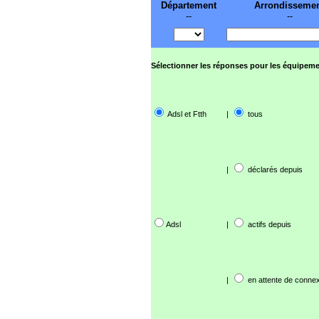
Département
Arrondisseme
--
--
Sélectionner les réponses pour les équipeme
Adsl et Ftth
|
tous
|
déclarés depuis
Adsl
|
actifs depuis
|
en attente de connex