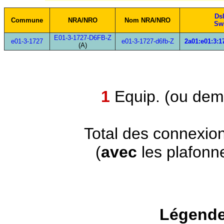
Ds
Commune
NRA/NRO
Nom NRA/NRO
Sw
E01-3-1727-D6FB-Z
e01-3-1727
e01-3-1727-d6fb-Z
2a01:e01:3:1
(A)
1
Equip. (ou demi
Total des connexio
(
avec
les plafonn
Légende