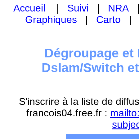
Accueil
|
Suivi
|
NRA
Graphiques
|
Carto
Dégroupage et 
Dslam/Switch e
S'inscrire à la liste de dif
francois04.free.fr :
mailto
subje