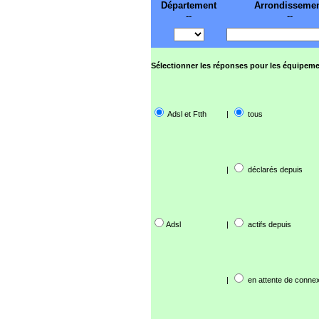
Département
Arrondisseme
--
--
Sélectionner les réponses pour les équipeme
Adsl et Ftth
|
tous
|
déclarés depuis
Adsl
|
actifs depuis
|
en attente de connex