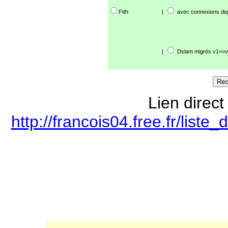
Ftth
|
avec connexions de
|
Dslam migrés v1=>v
Lien direct
http://francois04.free.fr/lis