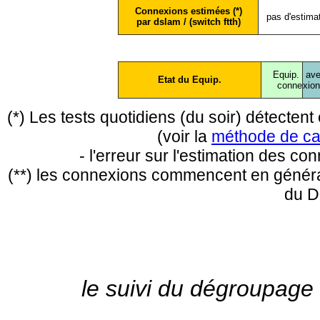
Connexions estimées (*)
pas d'estima
par dslam / (switch ftth)
Equip.
ave
Etat du Equip.
conne
xio
(*) Les tests quotidiens (du soir) détecte
(voir la
méthode de ca
- l'erreur sur l'estimation des c
(**) les connexions commencent en général
du D
le suivi du dégroupage