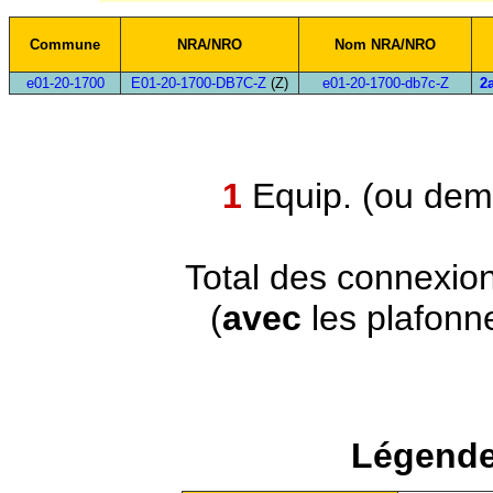
Commune
NRA/NRO
Nom NRA/NRO
e01-20-1700
E01-20-1700-DB7C-Z
(Z)
e01-20-1700-db7c-Z
2
1
Equip. (ou demi
Total des connexio
(
avec
les plafonn
Légende