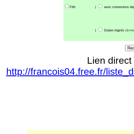
Ftth
|
avec connexions de
|
Dslam migrés v1=>v
Lien direct
http://francois04.free.fr/lis