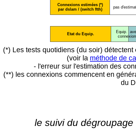
Connexions estimées (*)
pas d'estima
par dslam / (switch ftth)
Equip.
ave
Etat du Equip.
conne
xio
(*) Les tests quotidiens (du soir) détecte
(voir la
méthode de ca
- l'erreur sur l'estimation des c
(**) les connexions commencent en général
du D
le suivi du dégroupage