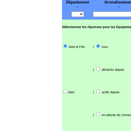
Département
Arrondisseme
--
--
Sélectionner les réponses pour les équipeme
Adsl et Ftth
|
tous
|
déclarés depuis
Adsl
|
actifs depuis
|
en attente de connex