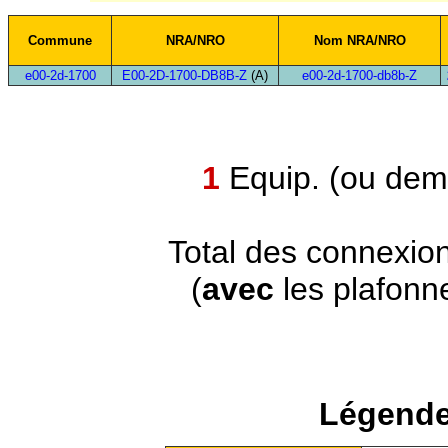
Commune
NRA/NRO
Nom NRA/NRO
e00-2d-1700
E00-2D-1700-DB8B-Z
(A)
e00-2d-1700-db8b-Z
1
Equip. (ou demi
Total des connexio
(
avec
les plafonn
Légende