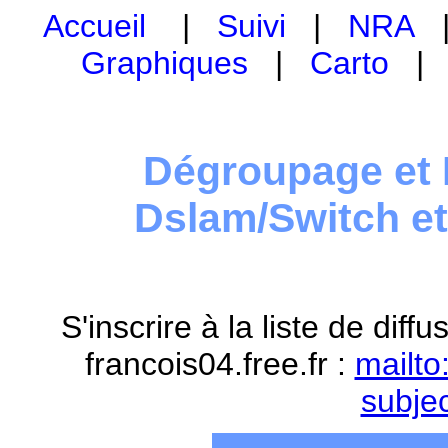
Accueil
|
Suivi
|
NRA
Graphiques
|
Carto
Dégroupage et 
Dslam/Switch e
S'inscrire à la liste de dif
francois04.free.fr :
mailto
subje