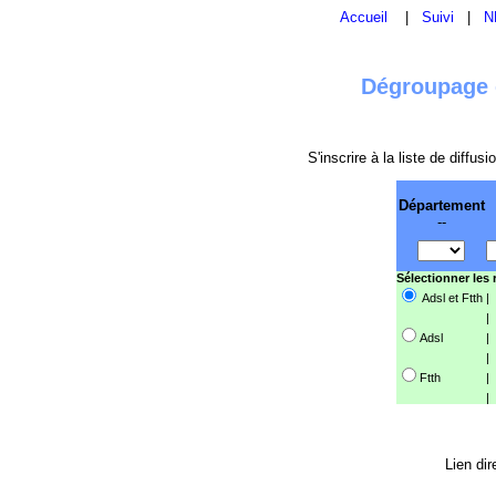
Accueil
|
Suivi
|
N
Dégroupage e
S'inscrire à la liste de diffu
Département
--
Sélectionner les
Adsl et Ftth
|
|
Adsl
|
|
Ftth
|
|
Lien dir