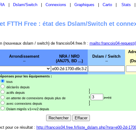
RA
|
Dslam/Switch
|
Connexions
|
Graphiques
|
Carto
|
Stats
t FTTH Free : état des Dslam/Switch et conne
sion (nouveaux dslam / switch) de francois04.free.fr :
mailto:francois04-request
Adr
Arrondissement
NRA / NRO
Dslam / Switch
--
(ANJ75, BD ...)
--
(Ds
 réponses pour les équipements :
tous
déclarés depuis
}
actifs depuis
}
}
en attente de connexions depuis plus de
jour(s)
}
avec connexions depuis
}
Dslam migrés v1=>v2 depuis
ect pour ce résultat :
http://francois04.free.fr/liste_dslam.php?nra=e00-2d-170