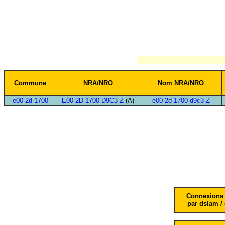
Commune
NRA/NRO
Nom NRA/NRO
e00-2d-1700
E00-2D-1700-D9C3-Z
(A)
e00-2d-1700-d9c3-Z
Connexions 
par dslam / 