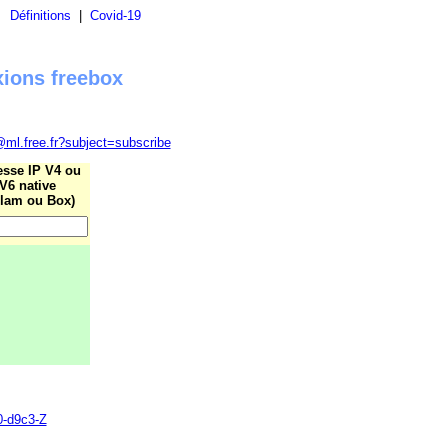
|
Définitions
|
Covid-19
xions freebox
@ml.free.fr?subject=subscribe
esse IP V4 ou
V6 native
lam ou Box)
0-d9c3-Z