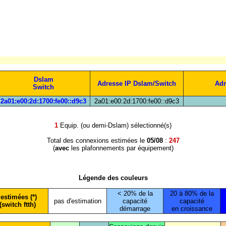
Dslam
Adresse IP Dslam/Switch
Adr
Switch
2a01:e00:2d:1700:fe00::d9c3
2a01:e00:2d:1700:fe00::d9c3
1
Equip. (ou demi-Dslam) sélectionné(s)
Total des connexions estimées le
05/08
:
247
(
avec
les plafonnements par équipement)
Légende des couleurs
< 20% de la
20 à 80% de la
estimées (*)
pas d'estimation
capacité
capacité
(switch ftth)
démarrage
en croissance