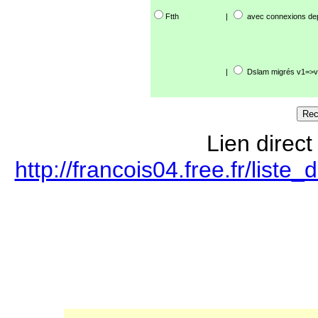
Ftth
|
avec connexions de
|
Dslam migrés v1=>v
Lien direct
http://francois04.free.fr/lis