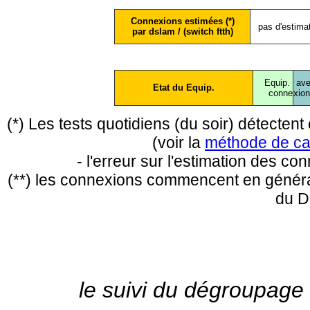
Connexions estimées (*)
pas d'estima
par dslam / (switch ftth)
Equip.
ave
Etat du Equip.
conne
xio
(*) Les tests quotidiens (du soir) détecte
(voir la
méthode de ca
- l'erreur sur l'estimation des c
(**) les connexions commencent en général
du D
le suivi du dégroupage