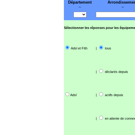
Département
Arrondisseme
--
--
Sélectionner les réponses pour les équipeme
Adsl et Ftth
|
tous
|
déclarés depuis
Adsl
|
actifs depuis
|
en attente de connex