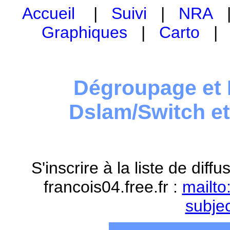
Accueil
|
Suivi
|
NRA
Graphiques
|
Carto
Dégroupage et 
Dslam/Switch e
S'inscrire à la liste de dif
francois04.free.fr :
mailto
subje