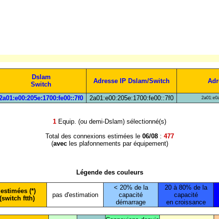
Dslam
Adresse IP Dslam/Switch
Adr
Switch
2a01:e00:205e:1700:fe00::7f0
2a01:e00:205e:1700:fe00::7f0
2a01:e0a
1
Equip. (ou demi-Dslam) sélectionné(s)
Total des connexions estimées le
06/08
:
477
(
avec
les plafonnements par équipement)
Légende des couleurs
< 20% de la
20 à 80% de la
estimées (*)
pas d'estimation
capacité
capacité
(switch ftth)
démarrage
en croissance