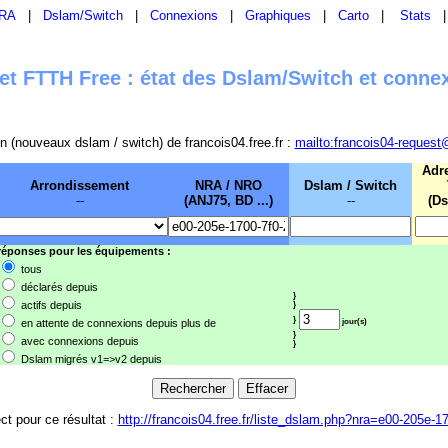
RA
|
Dslam/Switch
|
Connexions
|
Graphiques
|
Carto
|
Stats
t FTTH Free : état des Dslam/Switch et conne
sion (nouveaux dslam / switch) de francois04.free.fr :
mailto:francois04-request
Adr
Arrondissement
NRA / NRO
Dslam / Switch
--
(ANJ75, BD ...)
--
(Ds
 réponses pour les équipements :
tous
déclarés depuis
}
actifs depuis
}
}
en attente de connexions depuis plus de
jour(s)
}
avec connexions depuis
}
Dslam migrés v1=>v2 depuis
ect pour ce résultat :
http://francois04.free.fr/liste_dslam.php?nra=e00-205e-1