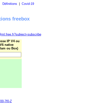
|
Définitions
|
Covid-19
xions freebox
@ml.free.fr?subject=subscribe
esse IP V4 ou
V6 native
lam ou Box)
700-7f0-Z