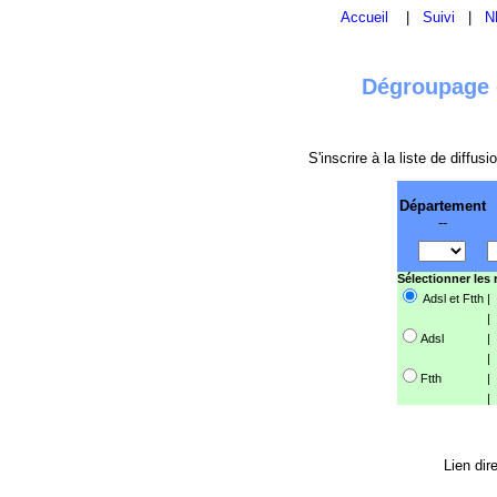
Accueil
|
Suivi
|
N
Dégroupage e
S'inscrire à la liste de diffu
Département
--
Sélectionner les
Adsl et Ftth
|
|
Adsl
|
|
Ftth
|
|
Lien dir