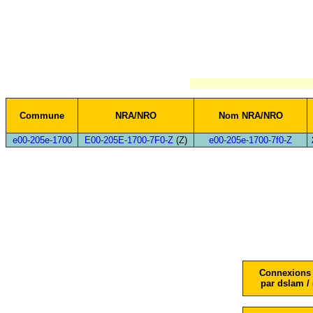
Commune
NRA/NRO
Nom NRA/NRO
e00-205e-1700
E00-205E-1700-7F0-Z
(Z)
e00-205e-1700-7f0-Z
Connexions 
par dslam / 