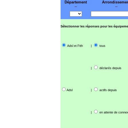
Département
Arrondisseme
--
--
Sélectionner les réponses pour les équipeme
Adsl et Ftth
|
tous
|
déclarés depuis
Adsl
|
actifs depuis
|
en attente de connex