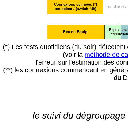
Connexions estimées (*)
pas d'estima
par dslam / (switch ftth)
Equip.
ave
Etat du Equip.
conne
xio
(*) Les tests quotidiens (du soir) détecte
(voir la
méthode de ca
- l'erreur sur l'estimation des c
(**) les connexions commencent en général
du D
le suivi du dégroupage