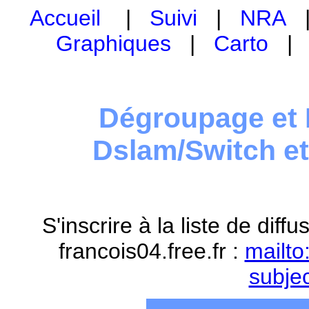
Accueil
|
Suivi
|
NRA
Graphiques
|
Carto
Dégroupage et 
Dslam/Switch e
S'inscrire à la liste de dif
francois04.free.fr :
mailto
subje