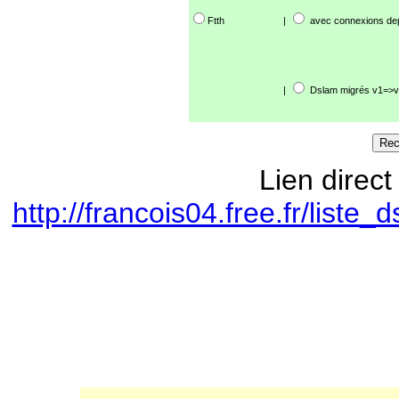
Ftth
|
avec connexions de
|
Dslam migrés v1=>v
Lien direct
http://francois04.free.fr/lis