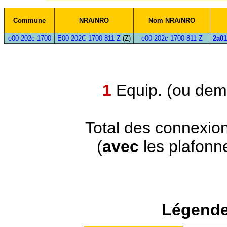
Commune
NRA/NRO
Nom NRA/NRO
e00-202c-1700
E00-202C-1700-811-Z
(Z)
e00-202c-1700-811-Z
2a01
1
Equip. (ou demi
Total des connexio
(
avec
les plafonn
Légende