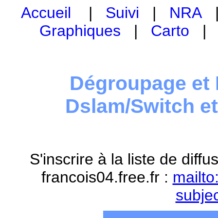
Accueil
|
Suivi
|
NRA
Graphiques
|
Carto
Dégroupage et 
Dslam/Switch e
S'inscrire à la liste de dif
francois04.free.fr :
mailto
subje