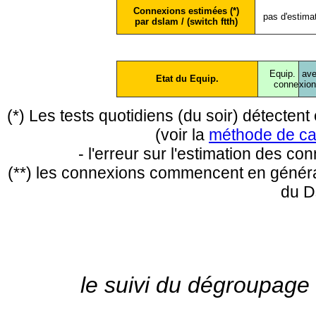
Connexions estimées (*)
pas d'estima
par dslam / (switch ftth)
Equip.
ave
Etat du Equip.
conne
xio
(*) Les tests quotidiens (du soir) détecte
(voir la
méthode de ca
- l'erreur sur l'estimation des c
(**) les connexions commencent en général
du D
le suivi du dégroupage