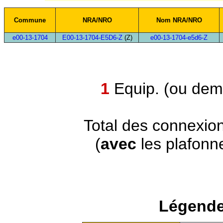
Commune
NRA/NRO
Nom NRA/NRO
e00-13-1704
E00-13-1704-E5D6-Z
(Z)
e00-13-1704-e5d6-Z
1
Equip. (ou demi
Total des connexio
(
avec
les plafonn
Légende