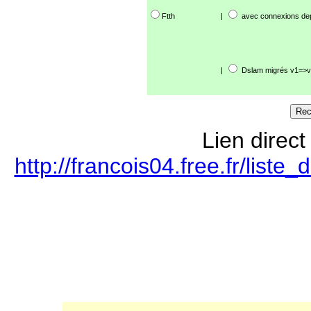
Ftth
|
avec connexions de
|
Dslam migrés v1=>v
Lien direct
http://francois04.free.fr/lis