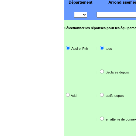
Département
Arrondisseme
--
--
Sélectionner les réponses pour les équipeme
Adsl et Ftth
|
tous
|
déclarés depuis
Adsl
|
actifs depuis
|
en attente de connex