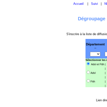
Accueil
|
Suivi
|
N
Dégroupage e
S'inscrire à la liste de diffu
Département
--
Sélectionner les
Adsl et Ftth
|
|
Adsl
|
|
Ftth
|
|
Lien dir