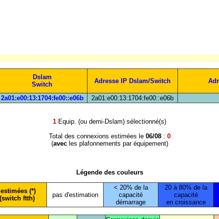
Dslam
Adresse IP Dslam/Switch
Adr
Switch
2a01:e00:13:1704:fe00::e06b
2a01:e00:13:1704:fe00::e06b
1
Equip. (ou demi-Dslam) sélectionné(s)
Total des connexions estimées le
06/08
:
0
(
avec
les plafonnements par équipement)
Légende des couleurs
< 20% de la
20 à 80% de la
estimées (*)
pas d'estimation
capacité
capacité
(switch ftth)
démarrage
en croissance