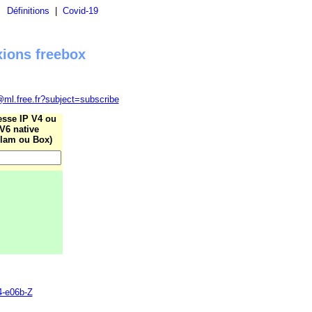
|
Définitions
|
Covid-19
xions freebox
@ml.free.fr?subject=subscribe
esse IP V4 ou
V6 native
lam ou Box)
4-e06b-Z