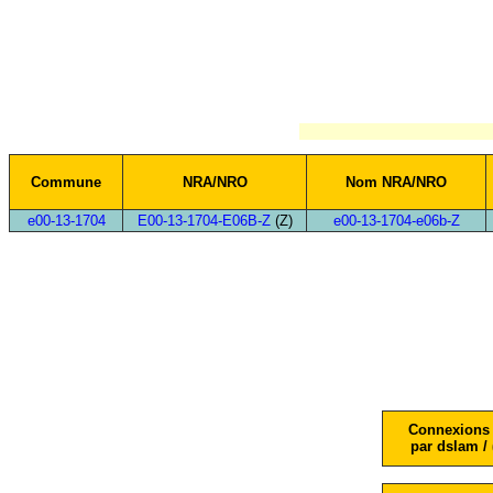
Commune
NRA/NRO
Nom NRA/NRO
e00-13-1704
E00-13-1704-E06B-Z
(Z)
e00-13-1704-e06b-Z
Connexions 
par dslam / 