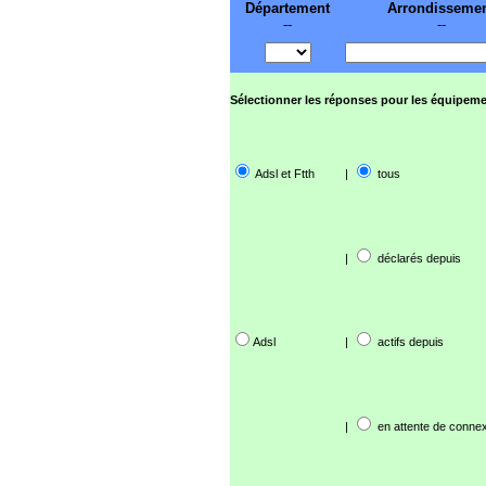
Département
Arrondisseme
--
--
Sélectionner les réponses pour les équipeme
Adsl et Ftth
|
tous
|
déclarés depuis
Adsl
|
actifs depuis
|
en attente de connex