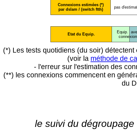
Connexions estimées (*)
pas d'estima
par dslam / (switch ftth)
Equip.
ave
Etat du Equip.
conne
xio
(*) Les tests quotidiens (du soir) détecte
(voir la
méthode de ca
- l'erreur sur l'estimation des c
(**) les connexions commencent en général
du D
le suivi du dégroupage