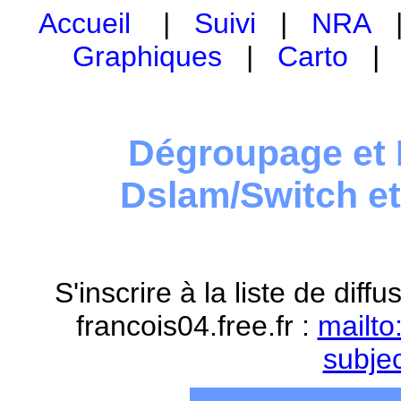
Accueil
|
Suivi
|
NRA
Graphiques
|
Carto
Dégroupage et 
Dslam/Switch e
S'inscrire à la liste de dif
francois04.free.fr :
mailto
subje