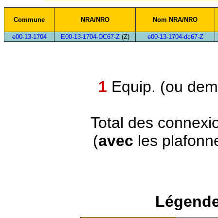
Commune
NRA/NRO
Nom NRA/NRO
e00-13-1704
E00-13-1704-DC67-Z
(Z)
e00-13-1704-dc67-Z
1
Equip. (ou demi
Total des connexi
(
avec
les plafonn
Légende