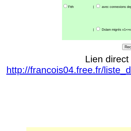
Ftth
|
avec connexions de
|
Dslam migrés v1=>v
Lien direct
http://francois04.free.fr/lis