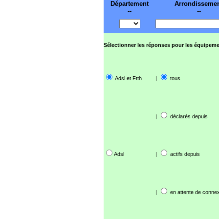
Département
Arrondisseme
--
--
Sélectionner les réponses pour les équipeme
Adsl et Ftth
|
tous
|
déclarés depuis
Adsl
|
actifs depuis
|
en attente de connex