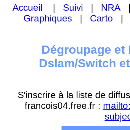
Accueil
|
Suivi
|
NRA
Graphiques
|
Carto
Dégroupage et 
Dslam/Switch e
S'inscrire à la liste de dif
francois04.free.fr :
mailto
subje