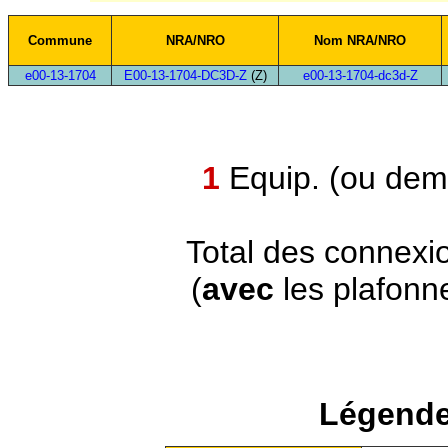
Commune
NRA/NRO
Nom NRA/NRO
e00-13-1704
E00-13-1704-DC3D-Z
(Z)
e00-13-1704-dc3d-Z
1
Equip. (ou demi
Total des connexi
(
avec
les plafonn
Légende