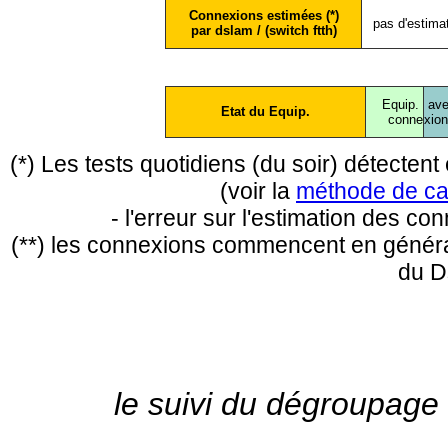
Connexions estimées (*)
pas d'estima
par dslam / (switch ftth)
Equip.
ave
Etat du Equip.
conne
xio
(*) Les tests quotidiens (du soir) détecte
(voir la
méthode de ca
- l'erreur sur l'estimation des c
(**) les connexions commencent en général
du D
le suivi du dégroupage