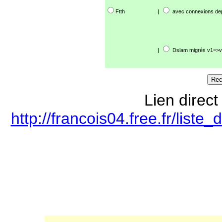
Ftth
|
avec connexions de
|
Dslam migrés v1=>v
Lien direct
http://francois04.free.fr/lis