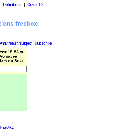
|
Définitions
|
Covid-19
xions freebox
@ml.free.fr?subject=subscribe
esse IP V4 ou
V6 native
lam ou Box)
4-ae3f-Z