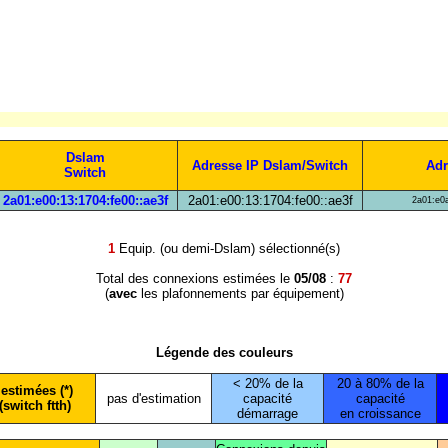
Dslam
Adresse IP Dslam/Switch
Adr
Switch
2a01:e00:13:1704:fe00::ae3f
2a01:e00:13:1704:fe00::ae3f
2a01:e0a
1
Equip. (ou demi-Dslam) sélectionné(s)
Total des connexions estimées le
05/08
:
77
(
avec
les plafonnements par équipement)
Légende des couleurs
< 20% de la
20 à 80% de la
estimées (*)
pas d'estimation
capacité
capacité
(switch ftth)
démarrage
en croissance