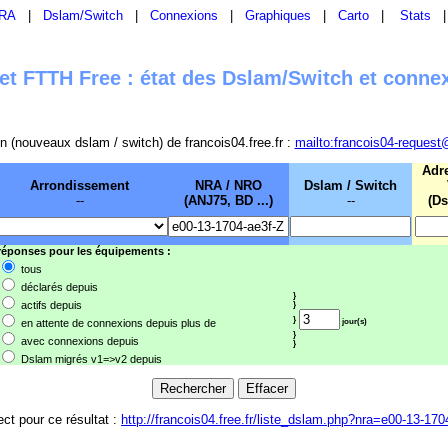
RA
|
Dslam/Switch
|
Connexions
|
Graphiques
|
Carto
|
Stats
t FTTH Free : état des Dslam/Switch et conne
sion (nouveaux dslam / switch) de francois04.free.fr :
mailto:francois04-request
Adr
Arrondissement
NRA / NRO
Dslam / Switch
--
(ANJ75, BD ...)
--
(Ds
 réponses pour les équipements :
tous
déclarés depuis
}
actifs depuis
}
}
en attente de connexions depuis plus de
jour(s)
}
avec connexions depuis
}
Dslam migrés v1=>v2 depuis
ect pour ce résultat :
http://francois04.free.fr/liste_dslam.php?nra=e00-13-170