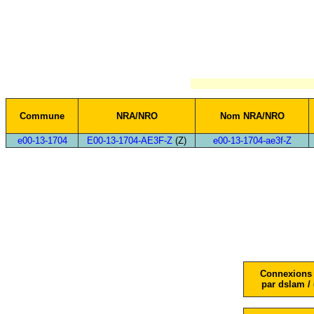
Commune
NRA/NRO
Nom NRA/NRO
e00-13-1704
E00-13-1704-AE3F-Z
(Z)
e00-13-1704-ae3f-Z
Connexions 
par dslam / 