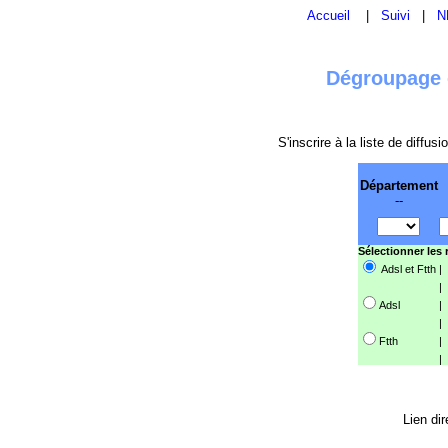
Accueil
|
Suivi
|
N
Dégroupage e
S'inscrire à la liste de diffu
Département
--
Sélectionner les
Adsl et Ftth
|
|
Adsl
|
|
Ftth
|
|
Lien dir