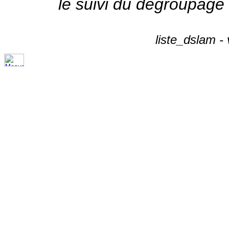
le suivi du dégroupage
liste_dslam -