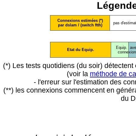
Légende
Connexions estimées (*)
pas d'estima
par dslam / (switch ftth)
Equip.
ave
Etat du Equip.
conne
xio
(*) Les tests quotidiens (du soir) détecte
(voir la
méthode de ca
- l'erreur sur l'estimation des c
(**) les connexions commencent en général
du D