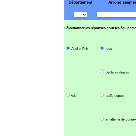
Département
Arrondisseme
--
--
Sélectionner les réponses pour les équipeme
Adsl et Ftth
|
tous
|
déclarés depuis
Adsl
|
actifs depuis
|
en attente de connex