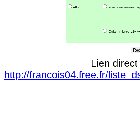
Ftth
|
avec connexions de
|
Dslam migrés v1=>v
Lien direct
http://francois04.free.fr/lis