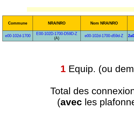
Commune
NRA/NRO
Nom NRA/NRO
E00-102D-1700-D59D-Z
e00-102d-1700
e00-102d-1700-d59d-Z
2a0
(A)
1
Equip. (ou demi
Total des connexio
(
avec
les plafonn