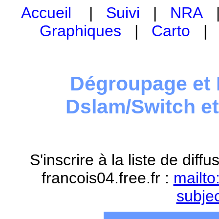
Accueil
|
Suivi
|
NRA
Graphiques
|
Carto
Dégroupage et 
Dslam/Switch e
S'inscrire à la liste de dif
francois04.free.fr :
mailto
subje