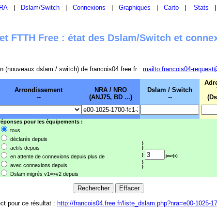
RA
|
Dslam/Switch
|
Connexions
|
Graphiques
|
Carto
|
Stats
t FTTH Free : état des Dslam/Switch et conne
sion (nouveaux dslam / switch) de francois04.free.fr :
mailto:francois04-request
Adr
Arrondissement
NRA / NRO
Dslam / Switch
--
(ANJ75, BD ...)
--
(Ds
 réponses pour les équipements :
tous
déclarés depuis
}
actifs depuis
}
}
en attente de connexions depuis plus de
jour(s)
}
avec connexions depuis
}
Dslam migrés v1=>v2 depuis
ect pour ce résultat :
http://francois04.free.fr/liste_dslam.php?nra=e00-1025-1