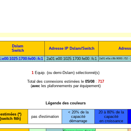
Dslam
Adresse IP Dslam/Switch
Adress
Switch
:e00:1025:1700:fe00::fc1
2a01:e00:1025:1700:fe00::fc1
2a01:e0a:c8b:9000::/52 - 
1
Equip. (ou demi-Dslam) sélectionné(s)
Total des connexions estimées le
05/08
:
717
(
avec
les plafonnements par équipement)
Légende des couleurs
< 20% de la
20 à 80% de la
estimées (*)
pas d'estimation
capacité
capacité
(switch ftth)
démarrage
en croissance