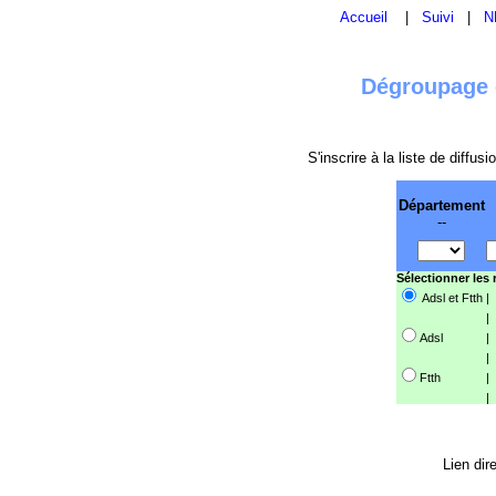
Accueil
|
Suivi
|
N
Dégroupage e
S'inscrire à la liste de diffu
Département
--
Sélectionner les
Adsl et Ftth
|
|
Adsl
|
|
Ftth
|
|
Lien dir