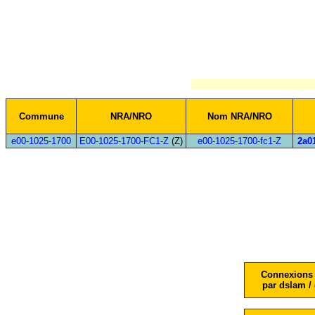
Commune
NRA/NRO
Nom NRA/NRO
e00-1025-1700
E00-1025-1700-FC1-Z
(Z)
e00-1025-1700-fc1-Z
2a01
Connexions 
par dslam / 