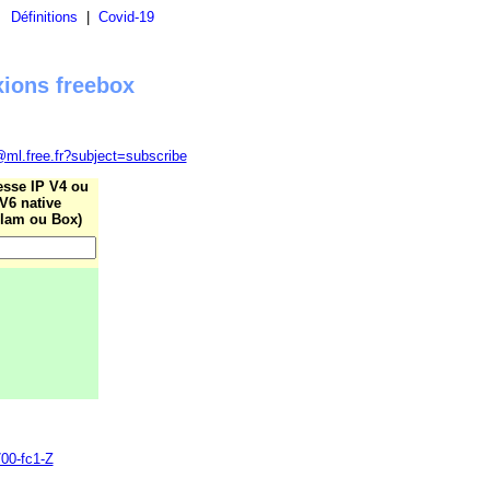
|
Définitions
|
Covid-19
xions freebox
@ml.free.fr?subject=subscribe
esse IP V4 ou
V6 native
lam ou Box)
700-fc1-Z