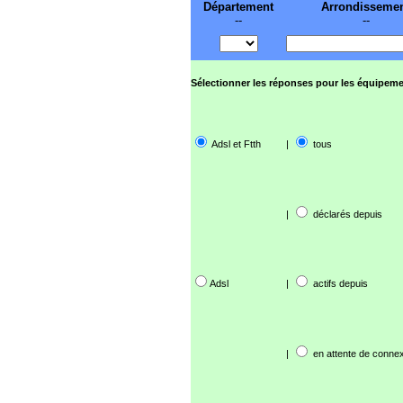
Département
Arrondisseme
--
--
Sélectionner les réponses pour les équipeme
Adsl et Ftth
|
tous
|
déclarés depuis
Adsl
|
actifs depuis
|
en attente de connex