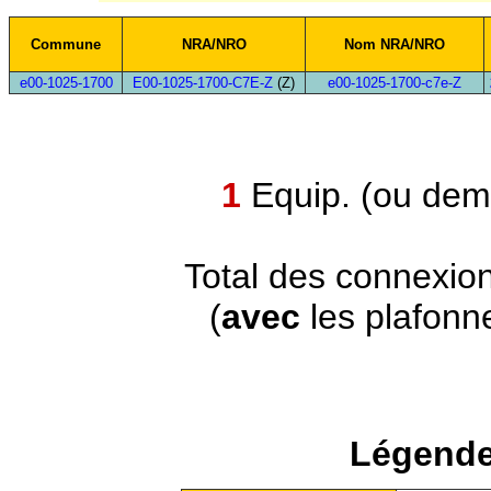
Commune
NRA/NRO
Nom NRA/NRO
e00-1025-1700
E00-1025-1700-C7E-Z
(Z)
e00-1025-1700-c7e-Z
1
Equip. (ou demi
Total des connexio
(
avec
les plafonn
Légende