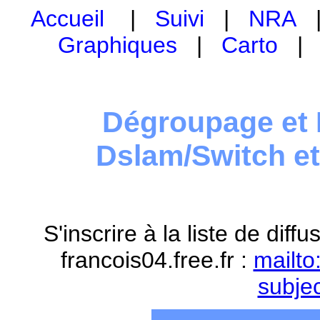
Accueil
|
Suivi
|
NRA
Graphiques
|
Carto
Dégroupage et 
Dslam/Switch e
S'inscrire à la liste de dif
francois04.free.fr :
mailto
subje