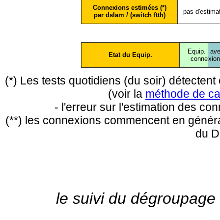
Connexions estimées (*)
pas d'estima
par dslam / (switch ftth)
Equip.
ave
Etat du Equip.
conne
xio
(*) Les tests quotidiens (du soir) détecte
(voir la
méthode de ca
- l'erreur sur l'estimation des c
(**) les connexions commencent en général
du D
le suivi du dégroupage