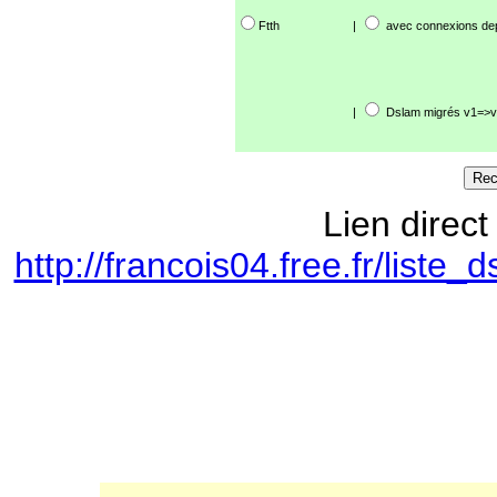
Ftth
|
avec connexions de
|
Dslam migrés v1=>v
Lien direct
http://francois04.free.fr/lis