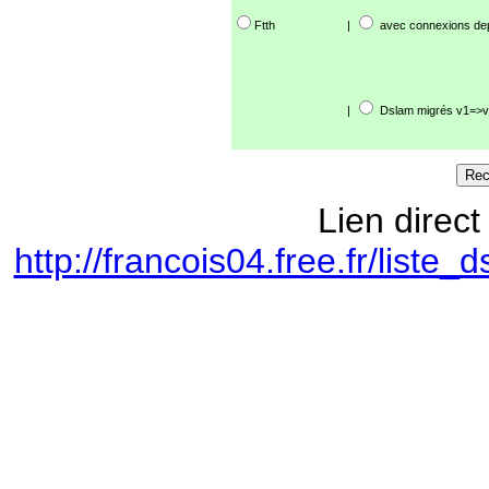
Ftth
|
avec connexions de
|
Dslam migrés v1=>v
Lien direct
http://francois04.free.fr/lis