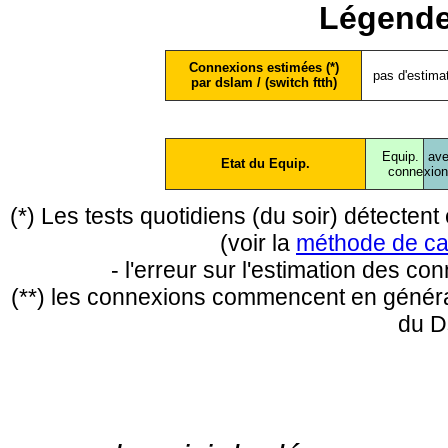
Légende
Connexions estimées (*)
pas d'estima
par dslam / (switch ftth)
Equip.
ave
Etat du Equip.
conne
xio
(*) Les tests quotidiens (du soir) détecte
(voir la
méthode de ca
- l'erreur sur l'estimation des c
(**) les connexions commencent en général
du D