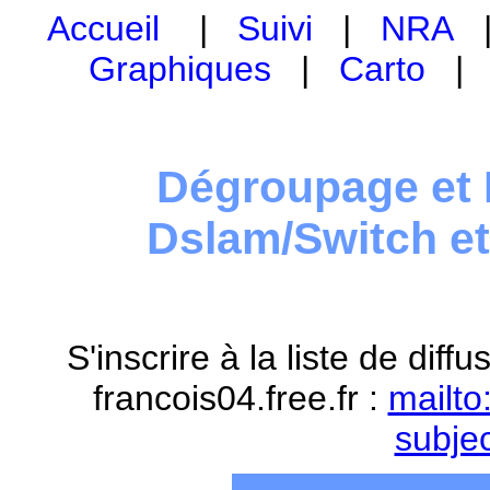
Accueil
|
Suivi
|
NRA
Graphiques
|
Carto
Dégroupage et 
Dslam/Switch e
S'inscrire à la liste de dif
francois04.free.fr :
mailto
subje