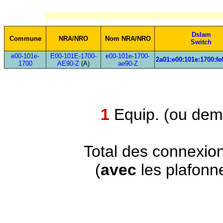
Dslam
Commune
NRA/NRO
Nom NRA/NRO
Switch
e00-101e-
E00-101E-1700-
e00-101e-1700-
2a01:e00:101e:1700:fe
1700
AE90-Z
(A)
ae90-Z
1
Equip. (ou demi
Total des connexio
(
avec
les plafonn