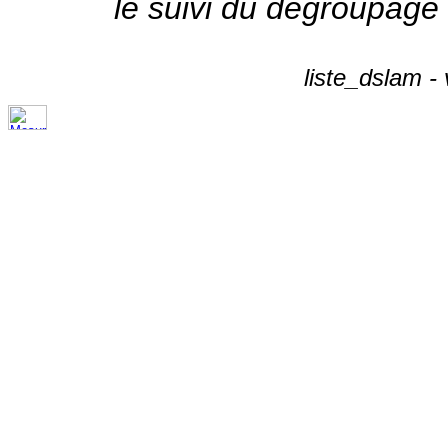
le suivi du dégroupage
liste_dslam -