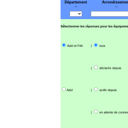
Département
Arrondisseme
--
--
Sélectionner les réponses pour les équipeme
Adsl et Ftth
|
tous
|
déclarés depuis
Adsl
|
actifs depuis
|
en attente de connex