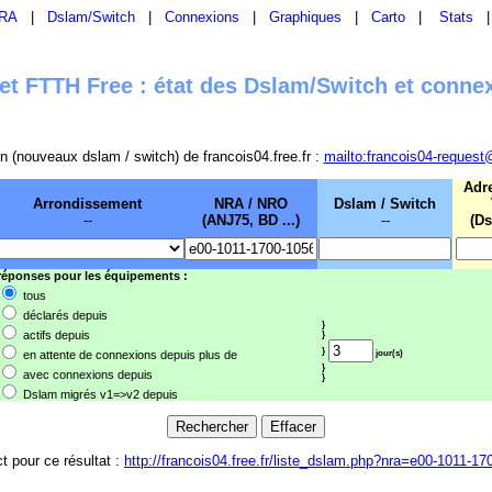
RA
|
Dslam/Switch
|
Connexions
|
Graphiques
|
Carto
|
Stats
t FTTH Free : état des Dslam/Switch et conne
sion (nouveaux dslam / switch) de francois04.free.fr :
mailto:francois04-request
Adr
Arrondissement
NRA / NRO
Dslam / Switch
--
(ANJ75, BD ...)
--
(Ds
 réponses pour les équipements :
tous
déclarés depuis
}
actifs depuis
}
}
en attente de connexions depuis plus de
jour(s)
}
avec connexions depuis
}
Dslam migrés v1=>v2 depuis
ct pour ce résultat :
http://francois04.free.fr/liste_dslam.php?nra=e00-1011-1