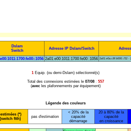
Dslam
Adresse IP Dslam/Switch
Adress
Switch
e00:1011:1700:fe00::1056
2a01:e00:1011:1700:fe00::1056
2a01:e0a:c8f:b000::/52 - 
1
Equip. (ou demi-Dslam) sélectionné(s)
Total des connexions estimées le
07/08
:
557
(
avec
les plafonnements par équipement)
Légende des couleurs
< 20% de la
20 à 80% de la
estimées (*)
pas d'estimation
capacité
capacité
(switch ftth)
démarrage
en croissance