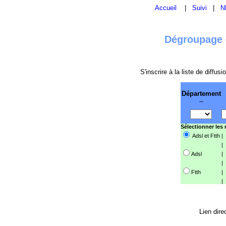
Accueil
|
Suivi
|
N
Dégroupage e
S'inscrire à la liste de diffu
Département
--
Sélectionner les
Adsl et Ftth
|
|
Adsl
|
|
Ftth
|
|
Lien dire