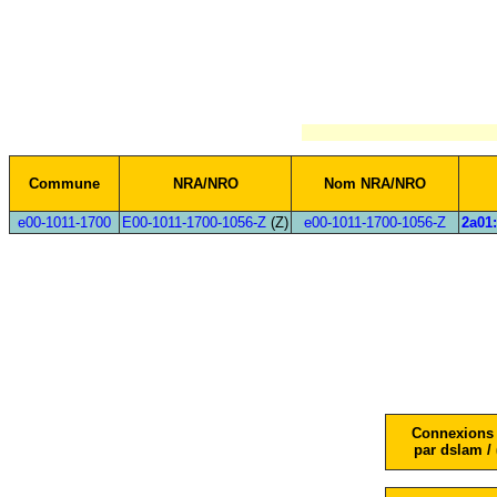
Commune
NRA/NRO
Nom NRA/NRO
e00-1011-1700
E00-1011-1700-1056-Z
(Z)
e00-1011-1700-1056-Z
2a01:
Connexions 
par dslam / 