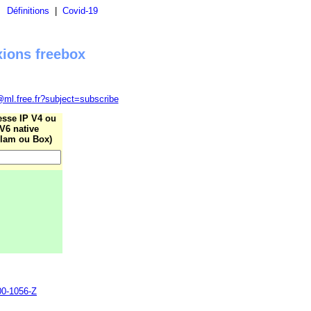
|
Définitions
|
Covid-19
xions freebox
@ml.free.fr?subject=subscribe
esse IP V4 ou
V6 native
lam ou Box)
700-1056-Z