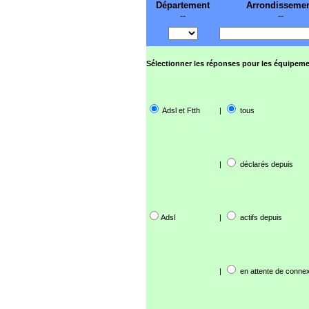
Département
Arrondisseme
--
--
Sélectionner les réponses pour les équipeme
Adsl et Ftth
|
tous
|
déclarés depuis
Adsl
|
actifs depuis
|
en attente de connex