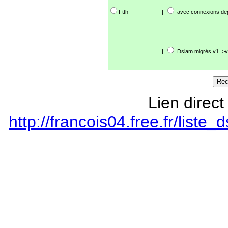
Ftth
|
avec connexions de
|
Dslam migrés v1=>v
Lien direct
http://francois04.free.fr/lis