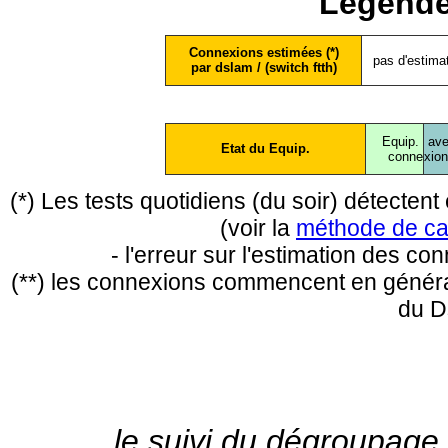
Légende
Connexions estimées (*)
pas d'estima
par dslam / (switch ftth)
Equip.
ave
Etat du Equip.
conne
xio
(*) Les tests quotidiens (du soir) détecte
(voir la
méthode de ca
- l'erreur sur l'estimation des c
(**) les connexions commencent en général
du D
le suivi du dégroupage