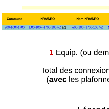
Commune
NRA/NRO
Nom NRA/NRO
e00-100f-1700
E00-100F-1700-1057-Z
(Z)
e00-100f-1700-1057-Z
1
Equip. (ou demi
Total des connexio
(
avec
les plafonn