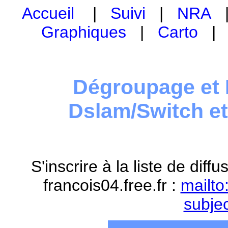
Accueil
|
Suivi
|
NRA
Graphiques
|
Carto
Dégroupage et 
Dslam/Switch e
S'inscrire à la liste de dif
francois04.free.fr :
mailto
subje