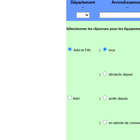
Département
Arrondisseme
--
--
Sélectionner les réponses pour les équipeme
Adsl et Ftth
|
tous
|
déclarés depuis
Adsl
|
actifs depuis
|
en attente de connex