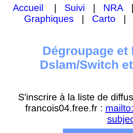
Accueil
|
Suivi
|
NRA
Graphiques
|
Carto
Dégroupage et 
Dslam/Switch e
S'inscrire à la liste de dif
francois04.free.fr :
mailto
subje