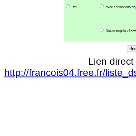
Ftth
|
avec connexions de
|
Dslam migrés v1=>v
Lien direct
http://francois04.free.fr/lis