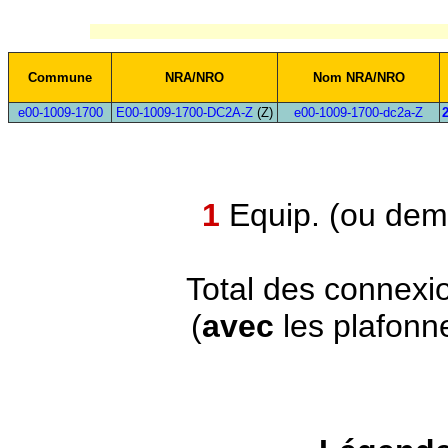
Commune
NRA/NRO
Nom NRA/NRO
e00-1009-1700
E00-1009-1700-DC2A-Z
(Z)
e00-1009-1700-dc2a-Z
1
Equip. (ou demi
Total des connexi
(
avec
les plafonn