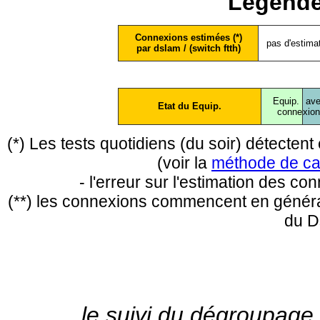
Légende
Connexions estimées (*)
pas d'estima
par dslam / (switch ftth)
Equip.
ave
Etat du Equip.
conne
xio
(*) Les tests quotidiens (du soir) détecte
(voir la
méthode de ca
- l'erreur sur l'estimation des c
(**) les connexions commencent en général
du D
le suivi du dégroupage