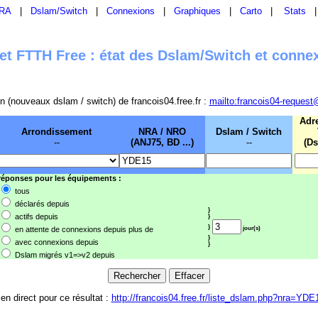
RA
|
Dslam/Switch
|
Connexions
|
Graphiques
|
Carto
|
Stats
t FTTH Free : état des Dslam/Switch et conne
sion (nouveaux dslam / switch) de francois04.free.fr :
mailto:francois04-request
Adr
Arrondissement
NRA / NRO
Dslam / Switch
--
(ANJ75, BD ...)
--
(Ds
 réponses pour les équipements :
tous
déclarés depuis
}
actifs depuis
}
}
en attente de connexions depuis plus de
jour(s)
}
avec connexions depuis
}
Dslam migrés v1=>v2 depuis
ien direct pour ce résultat :
http://francois04.free.fr/liste_dslam.php?nra=YDE