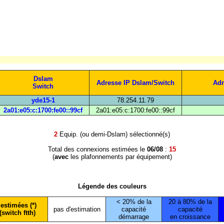
Dslam
Adresse IP Dslam/Switch
Adr
Switch
yde15-1
78.254.11.79
2a01:e05:c:1700:fe00::99cf
2a01:e05:c:1700:fe00::99cf
2
Equip. (ou demi-Dslam) sélectionné(s)
Total des connexions estimées le
06/08
:
15
(
avec
les plafonnements par équipement)
Légende des couleurs
< 20% de la
20 à 80% de la
estimées (*)
pas d'estimation
capacité
capacité
(switch ftth)
démarrage
en croissance