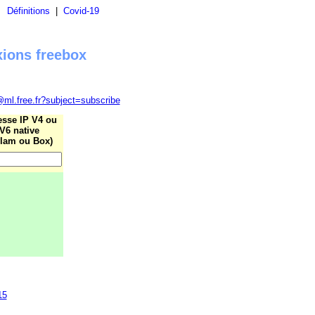
|
Définitions
|
Covid-19
xions freebox
@ml.free.fr?subject=subscribe
esse IP V4 ou
V6 native
lam ou Box)
15