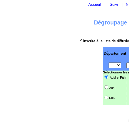
Accueil
|
Suivi
|
N
Dégroupage e
S'inscrire à la liste de diffu
Département
--
Sélectionner les
Adsl et Ftth
|
|
Adsl
|
|
Ftth
|
|
L