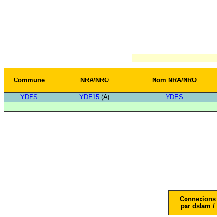
Commune
NRA/NRO
Nom NRA/NRO
YDES
YDE15
(A)
YDES
Connexions 
par dslam / 