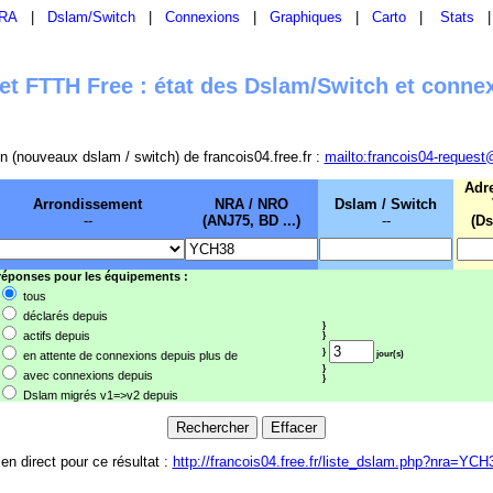
RA
|
Dslam/Switch
|
Connexions
|
Graphiques
|
Carto
|
Stats
t FTTH Free : état des Dslam/Switch et conne
sion (nouveaux dslam / switch) de francois04.free.fr :
mailto:francois04-request
Adr
Arrondissement
NRA / NRO
Dslam / Switch
--
(ANJ75, BD ...)
--
(Ds
 réponses pour les équipements :
tous
déclarés depuis
}
actifs depuis
}
}
en attente de connexions depuis plus de
jour(s)
}
avec connexions depuis
}
Dslam migrés v1=>v2 depuis
ien direct pour ce résultat :
http://francois04.free.fr/liste_dslam.php?nra=YCH