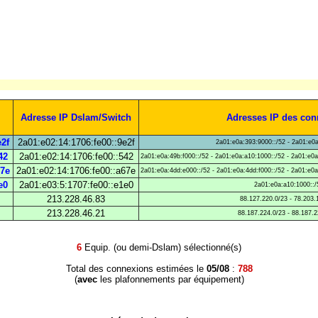
Adresse IP Dslam/Switch
Adresses IP des con
e2f
2a01:e02:14:1706:fe00::9e2f
2a01:e0a:393:9000::/52 - 2a01:e0a
42
2a01:e02:14:1706:fe00::542
2a01:e0a:49b:f000::/52 - 2a01:e0a:a10:1000::/52 - 2a01:e0a
67e
2a01:e02:14:1706:fe00::a67e
2a01:e0a:4dd:e000::/52 - 2a01:e0a:4dd:f000::/52 - 2a01:e0a
e0
2a01:e03:5:1707:fe00::e1e0
2a01:e0a:a10:1000::/
213.228.46.83
88.127.220.0/23 - 78.203.
213.228.46.21
88.187.224.0/23 - 88.187.2
6
Equip. (ou demi-Dslam) sélectionné(s)
Total des connexions estimées le
05/08
:
788
(
avec
les plafonnements par équipement)