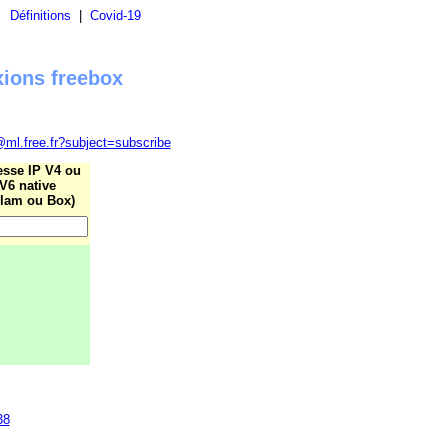
|
Définitions
|
Covid-19
xions freebox
@ml.free.fr?subject=subscribe
esse IP V4 ou
V6 native
lam ou Box)
38