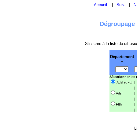
Accueil
|
Suivi
|
N
Dégroupage e
S'inscrire à la liste de diffu
Département
--
Sélectionner les
Adsl et Ftth
|
|
Adsl
|
|
Ftth
|
|
L