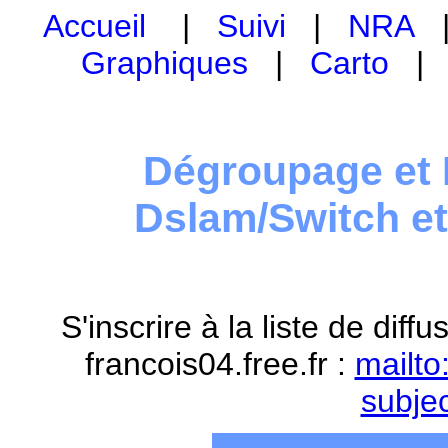
Accueil
|
Suivi
|
NRA
Graphiques
|
Carto
Dégroupage et 
Dslam/Switch e
S'inscrire à la liste de dif
francois04.free.fr :
mailto
subje