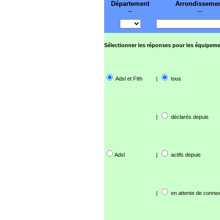
Département
Arrondisseme
--
--
Sélectionner les réponses pour les équipeme
Adsl et Ftth
|
tous
|
déclarés depuis
Adsl
|
actifs depuis
|
en attente de connex