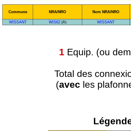
Commune
NRA/NRO
Nom NRA/NRO
WISSANT
WIS62
(A)
WISSANT
1
Equip. (ou demi
Total des connexi
(
avec
les plafonn
Légende