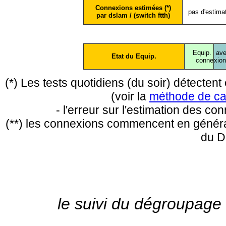
Connexions estimées (*)
pas d'estima
par dslam / (switch ftth)
Equip.
ave
Etat du Equip.
conne
xio
(*) Les tests quotidiens (du soir) détecte
(voir la
méthode de ca
- l'erreur sur l'estimation des c
(**) les connexions commencent en général
du D
le suivi du dégroupage