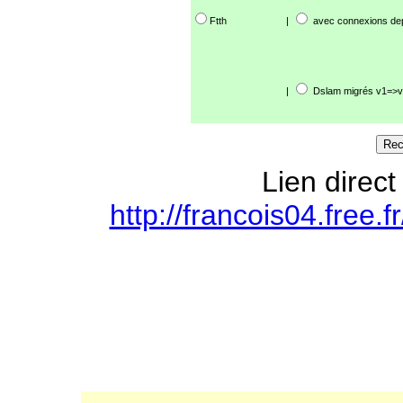
Ftth
|
avec connexions de
|
Dslam migrés v1=>v
Lien direct
http://francois04.free