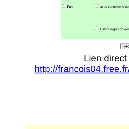
Ftth
|
avec connexions de
|
Dslam migrés v1=>v
Lien direct
http://francois04.free