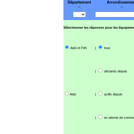
Département
Arrondisseme
--
--
Sélectionner les réponses pour les équipeme
Adsl et Ftth
|
tous
|
déclarés depuis
Adsl
|
actifs depuis
|
en attente de connex