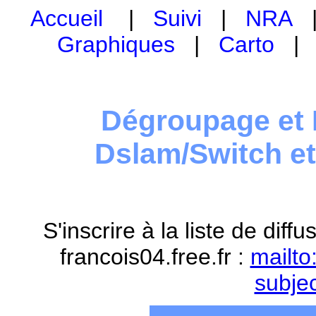
Accueil
|
Suivi
|
NRA
Graphiques
|
Carto
Dégroupage et 
Dslam/Switch e
S'inscrire à la liste de dif
francois04.free.fr :
mailto
subje