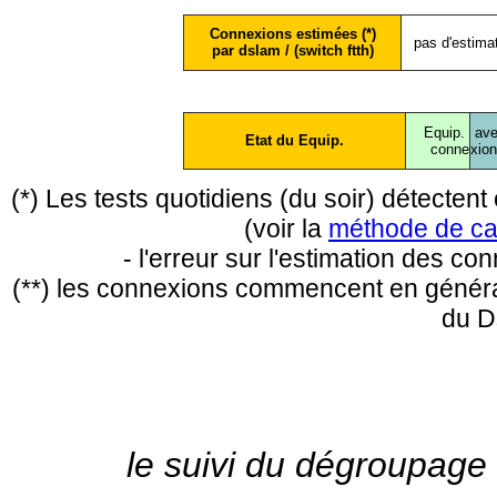
Connexions estimées (*)
pas d'estima
par dslam / (switch ftth)
Equip.
ave
Etat du Equip.
conne
xio
(*) Les tests quotidiens (du soir) détecte
(voir la
méthode de ca
- l'erreur sur l'estimation des c
(**) les connexions commencent en général
du D
le suivi du dégroupage