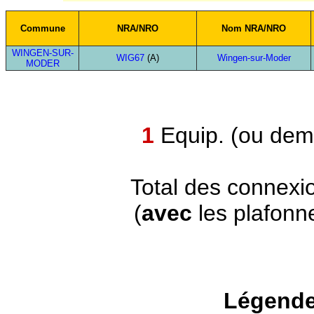
Commune
NRA/NRO
Nom NRA/NRO
WINGEN-SUR-
WIG67
(A)
Wingen-sur-Moder
MODER
1
Equip. (ou demi
Total des connexi
(
avec
les plafonn
Légende