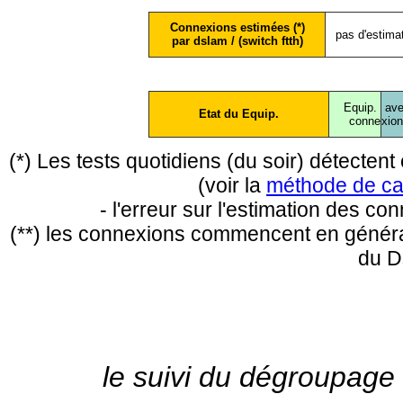
Connexions estimées (*)
pas d'estima
par dslam / (switch ftth)
Equip.
ave
Etat du Equip.
conne
xio
(*) Les tests quotidiens (du soir) détecte
(voir la
méthode de ca
- l'erreur sur l'estimation des c
(**) les connexions commencent en général
du D
le suivi du dégroupage