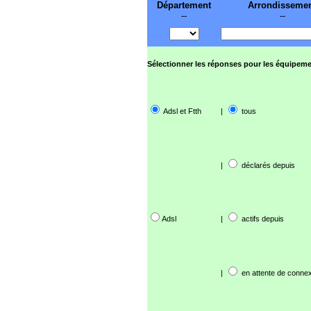
Département
Arrondisseme
--
--
Sélectionner les réponses pour les équipeme
Adsl et Ftth
|
tous
|
déclarés depuis
Adsl
|
actifs depuis
|
en attente de connex