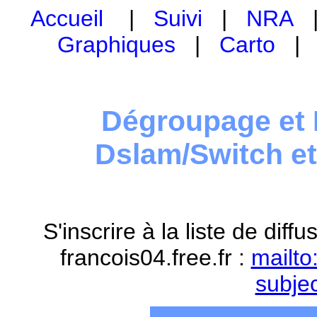
Accueil
|
Suivi
|
NRA
Graphiques
|
Carto
Dégroupage et 
Dslam/Switch e
S'inscrire à la liste de dif
francois04.free.fr :
mailto
subje