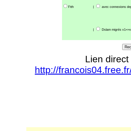
Ftth
|
avec connexions de
|
Dslam migrés v1=>v
Lien direct
http://francois04.free