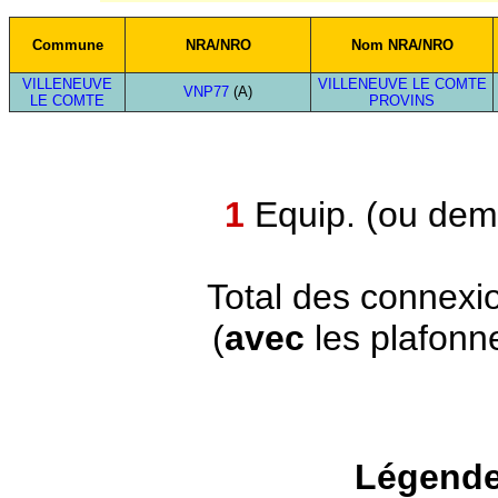
Commune
NRA/NRO
Nom NRA/NRO
VILLENEUVE
VILLENEUVE LE COMTE
VNP77
(A)
LE COMTE
PROVINS
1
Equip. (ou demi
Total des connexi
(
avec
les plafonn
Légende