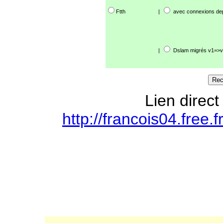
Ftth
|
avec connexions de
|
Dslam migrés v1=>v
Lien direct
http://francois04.free