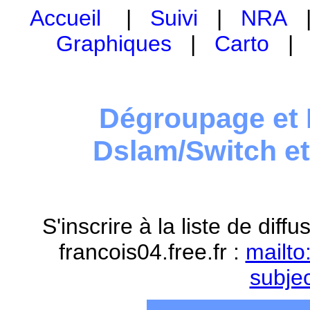
Accueil
|
Suivi
|
NRA
Graphiques
|
Carto
Dégroupage et 
Dslam/Switch e
S'inscrire à la liste de dif
francois04.free.fr :
mailto
subje