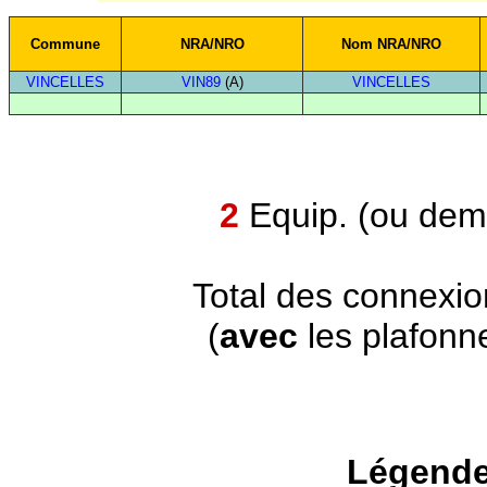
Commune
NRA/NRO
Nom NRA/NRO
VINCELLES
VIN89
(A)
VINCELLES
2
Equip. (ou demi
Total des connexi
(
avec
les plafonn
Légende