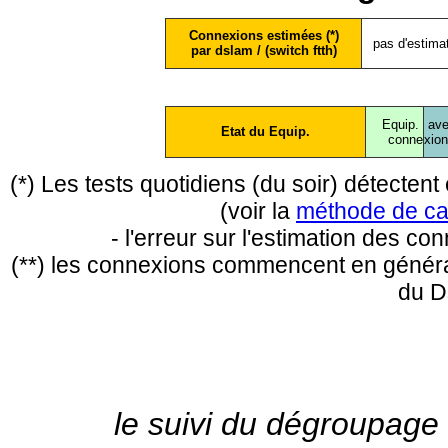
Connexions estimées (*)
pas d'estima
par dslam / (switch ftth)
Equip.
ave
Etat du Equip.
conne
xio
(*) Les tests quotidiens (du soir) détecte
(voir la
méthode de ca
- l'erreur sur l'estimation des c
(**) les connexions commencent en général
du D
le suivi du dégroupage