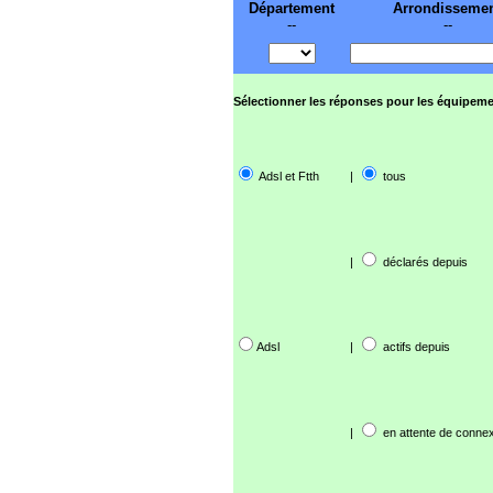
Département
Arrondisseme
--
--
Sélectionner les réponses pour les équipeme
Adsl et Ftth
|
tous
|
déclarés depuis
Adsl
|
actifs depuis
|
en attente de connex