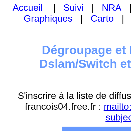
Accueil
|
Suivi
|
NRA
Graphiques
|
Carto
Dégroupage et 
Dslam/Switch e
S'inscrire à la liste de dif
francois04.free.fr :
mailto
subje