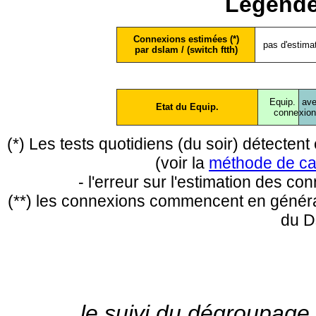
Légende
Connexions estimées (*)
pas d'estima
par dslam / (switch ftth)
Equip.
ave
Etat du Equip.
conne
xio
(*) Les tests quotidiens (du soir) détecte
(voir la
méthode de ca
- l'erreur sur l'estimation des c
(**) les connexions commencent en général
du D
le suivi du dégroupage