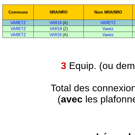
Commune
NRA/NRO
Nom NRA/NRO
VARETZ
VAR19
(A)
VARETZ
VARETZ
VAR19
(Z)
Varetz
VARETZ
VAR19
(A)
Varetz
3
Equip. (ou demi
Total des connexio
(
avec
les plafonn