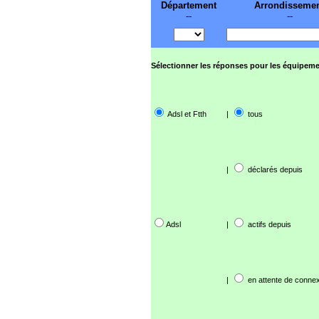
Département
Arrondisseme
--
--
Sélectionner les réponses pour les équipeme
Adsl et Ftth
|
tous
|
déclarés depuis
Adsl
|
actifs depuis
|
en attente de connex