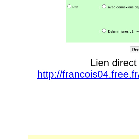
Ftth
|
avec connexions de
|
Dslam migrés v1=>v
Lien direct
http://francois04.free