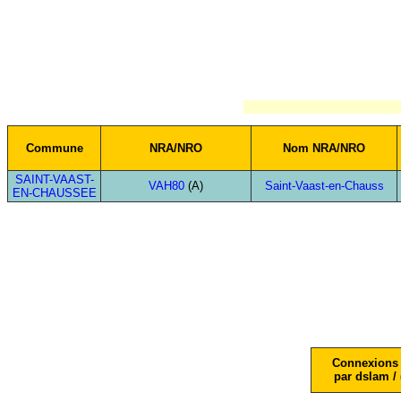
Commune
NRA/NRO
Nom NRA/NRO
SAINT-VAAST-
VAH80
(A)
Saint-Vaast-en-Chauss
EN-CHAUSSEE
Connexions 
par dslam / 