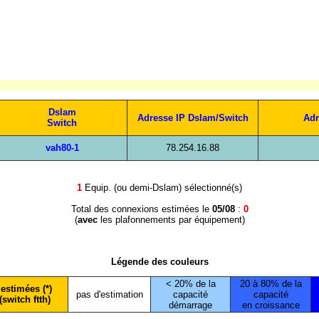
Dslam
Adresse IP Dslam/Switch
Adr
Switch
vah80-1
78.254.16.88
1
Equip. (ou demi-Dslam) sélectionné(s)
Total des connexions estimées le
05/08
:
0
(
avec
les plafonnements par équipement)
Légende des couleurs
< 20% de la
20 à 80% de la
estimées (*)
pas d'estimation
capacité
capacité
(switch ftth)
démarrage
en croissance