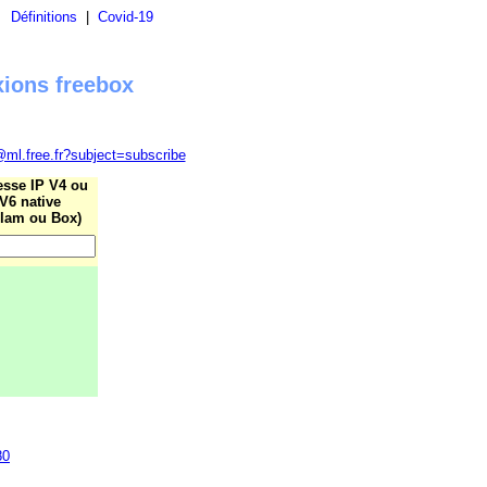
|
Définitions
|
Covid-19
xions freebox
@ml.free.fr?subject=subscribe
esse IP V4 ou
V6 native
lam ou Box)
80