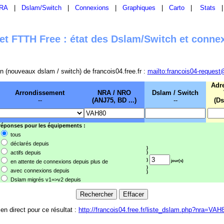
RA
|
Dslam/Switch
|
Connexions
|
Graphiques
|
Carto
|
Stats
t FTTH Free : état des Dslam/Switch et conne
sion (nouveaux dslam / switch) de francois04.free.fr :
mailto:francois04-request
Adr
Arrondissement
NRA / NRO
Dslam / Switch
--
(ANJ75, BD ...)
--
(Ds
 réponses pour les équipements :
tous
déclarés depuis
}
actifs depuis
}
}
en attente de connexions depuis plus de
jour(s)
}
avec connexions depuis
}
Dslam migrés v1=>v2 depuis
ien direct pour ce résultat :
http://francois04.free.fr/liste_dslam.php?nra=VAH