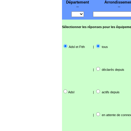
Département
Arrondisseme
--
--
Sélectionner les réponses pour les équipeme
Adsl et Ftth
|
tous
|
déclarés depuis
Adsl
|
actifs depuis
|
en attente de connex