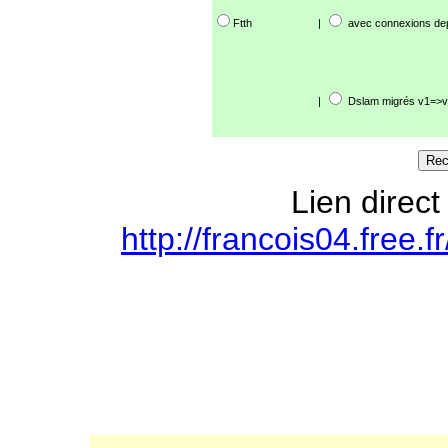
Ftth
|
avec connexions de
|
Dslam migrés v1=>v
Lien direct
http://francois04.free