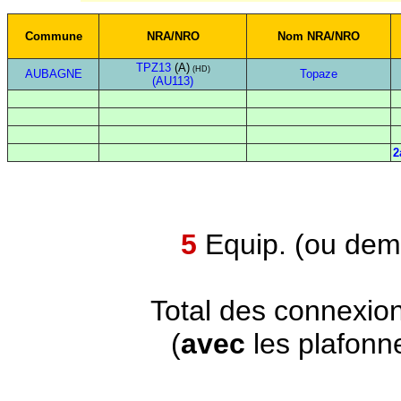
Commune
NRA/NRO
Nom NRA/NRO
TPZ13
(A)
(HD)
AUBAGNE
Topaze
(AU113)
2
5
Equip. (ou demi
Total des connexio
(
avec
les plafonn