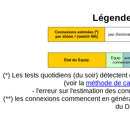
Légende
Connexions estimées (*)
pas d'estima
par dslam / (switch ftth)
Equip.
ave
Etat du Equip.
conne
xio
(*) Les tests quotidiens (du soir) détecte
(voir la
méthode de ca
- l'erreur sur l'estimation des c
(**) les connexions commencent en général
du D