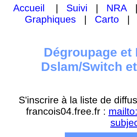
Accueil
|
Suivi
|
NRA
Graphiques
|
Carto
Dégroupage et 
Dslam/Switch e
S'inscrire à la liste de dif
francois04.free.fr :
mailto
subje