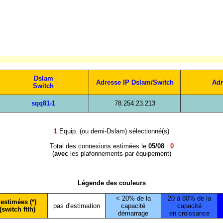
Dslam
Adresse IP Dslam/Switch
Adr
Switch
sqq81-1
78.254.23.213
1
Equip. (ou demi-Dslam) sélectionné(s)
Total des connexions estimées le
05/08
:
0
(
avec
les plafonnements par équipement)
Légende des couleurs
< 20% de la
20 à 80% de la
estimées (*)
pas d'estimation
capacité
capacité
(switch ftth)
démarrage
en croissance