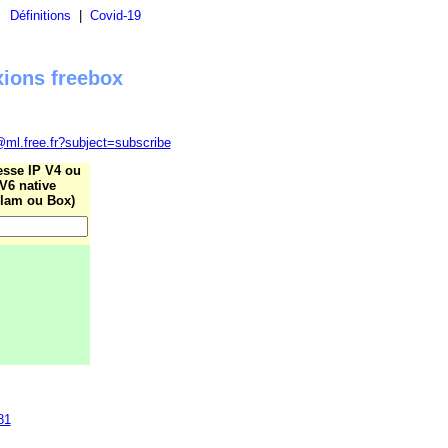
|
Définitions
|
Covid-19
xions freebox
@ml.free.fr?subject=subscribe
esse IP V4 ou
V6 native
lam ou Box)
81