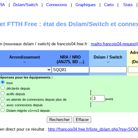
RA
|
Dslam/Switch
|
Connexions
|
Graphiques
|
Carto
|
Stats
t FTTH Free : état des Dslam/Switch et conne
sion (nouveaux dslam / switch) de francois04.free.fr :
mailto:francois04-request
Adr
Arrondissement
NRA / NRO
Dslam / Switch
--
(ANJ75, BD ...)
--
(Ds
 réponses pour les équipements :
tous
déclarés depuis
}
actifs depuis
}
}
en attente de connexions depuis plus de
jour(s)
}
avec connexions depuis
}
Dslam migrés v1=>v2 depuis
ien direct pour ce résultat :
http://francois04.free.fr/liste_dslam.php?nra=SQQ