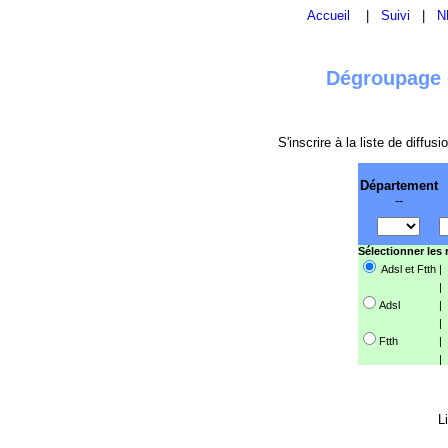
Accueil
|
Suivi
|
N
Dégroupage e
S'inscrire à la liste de diffu
Département
--
Sélectionner les
Adsl et Ftth
|
|
Adsl
|
|
Ftth
|
|
L