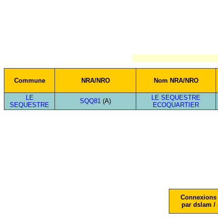
Commune
NRA/NRO
Nom NRA/NRO
LE
LE SEQUESTRE
SQQ81
(A)
SEQUESTRE
ECOQUARTIER
Connexions 
par dslam / 