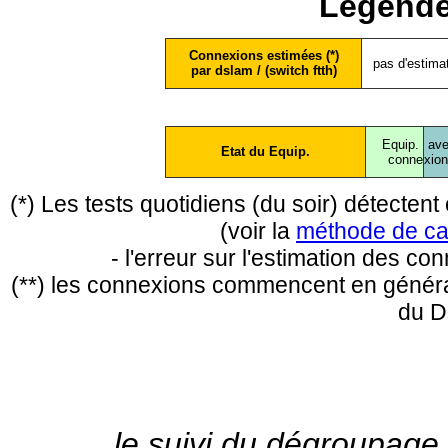
Légende
Connexions estimées (*)
pas d'estima
par dslam / (switch ftth)
Equip.
ave
Etat du Equip.
conne
xio
(*) Les tests quotidiens (du soir) détecte
(voir la
méthode de ca
- l'erreur sur l'estimation des c
(**) les connexions commencent en général
du D
le suivi du dégroupage