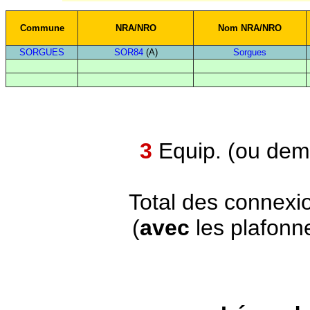
Commune
NRA/NRO
Nom NRA/NRO
SORGUES
SOR84
(A)
Sorgues
3
Equip. (ou demi
Total des connexi
(
avec
les plafonn