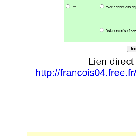
Ftth
|
avec connexions de
|
Dslam migrés v1=>v
Lien direct
http://francois04.free