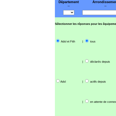
Département
Arrondisseme
--
--
Sélectionner les réponses pour les équipeme
Adsl et Ftth
|
tous
|
déclarés depuis
Adsl
|
actifs depuis
|
en attente de connex