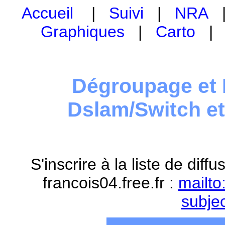
Accueil
|
Suivi
|
NRA
Graphiques
|
Carto
Dégroupage et 
Dslam/Switch e
S'inscrire à la liste de dif
francois04.free.fr :
mailto
subje