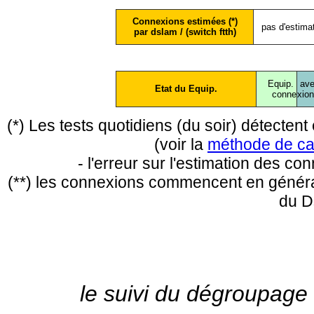
Connexions estimées (*)
pas d'estima
par dslam / (switch ftth)
Equip.
ave
Etat du Equip.
conne
xio
(*) Les tests quotidiens (du soir) détecte
(voir la
méthode de ca
- l'erreur sur l'estimation des c
(**) les connexions commencent en général
du D
le suivi du dégroupage