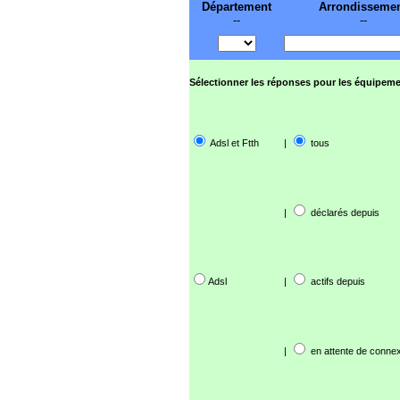
Département
Arrondisseme
--
--
Sélectionner les réponses pour les équipeme
Adsl et Ftth
|
tous
|
déclarés depuis
Adsl
|
actifs depuis
|
en attente de connex