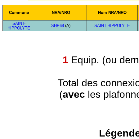
Commune
NRA/NRO
Nom NRA/NRO
SAINT-
SHP68
(A)
SAINT-HIPPOLYTE
HIPPOLYTE
1
Equip. (ou demi
Total des connexi
(
avec
les plafonn
Légende