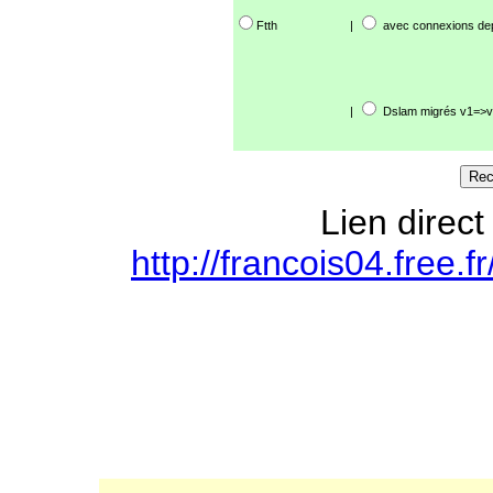
Ftth
|
avec connexions de
|
Dslam migrés v1=>v
Lien direct
http://francois04.free