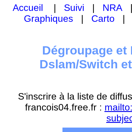
Accueil
|
Suivi
|
NRA
Graphiques
|
Carto
Dégroupage et 
Dslam/Switch e
S'inscrire à la liste de dif
francois04.free.fr :
mailto
subje