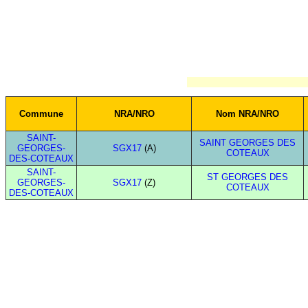
Commune
NRA/NRO
Nom NRA/NRO
SAINT-
SAINT GEORGES DES
GEORGES-
SGX17
(A)
COTEAUX
DES-COTEAUX
SAINT-
ST GEORGES DES
GEORGES-
SGX17
(Z)
COTEAUX
DES-COTEAUX