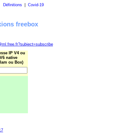
|
Définitions
|
Covid-19
xions freebox
@ml.free.fr?subject=subscribe
esse IP V4 ou
V6 native
lam ou Box)
17