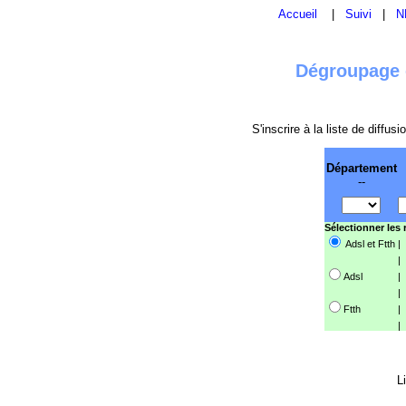
Accueil
|
Suivi
|
N
Dégroupage e
S'inscrire à la liste de diffu
Département
--
Sélectionner les
Adsl et Ftth
|
|
Adsl
|
|
Ftth
|
|
L