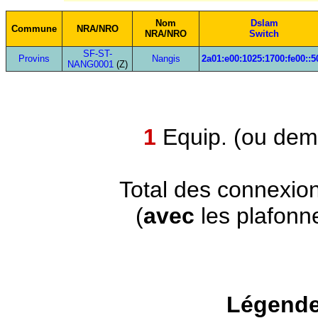
Nom
Dslam
Commune
NRA/NRO
NRA/NRO
Switch
SF-ST-
Provins
Nangis
2a01:e00:1025:1700:fe00::5
NANG0001
(Z)
1
Equip. (ou demi
Total des connexio
(
avec
les plafonn
Légende