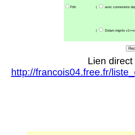
Ftth
|
avec connexions de
|
Dslam migrés v1=>v
Lien direct
http://francois04.free.fr/l