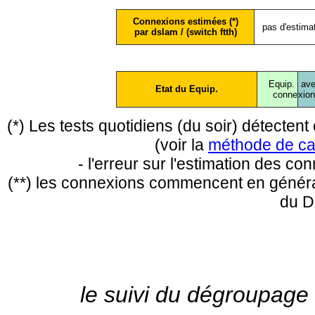
Connexions estimées (*)
pas d'estima
par dslam / (switch ftth)
Equip.
ave
Etat du Equip.
conne
xio
(*) Les tests quotidiens (du soir) détecte
(voir la
méthode de ca
- l'erreur sur l'estimation des c
(**) les connexions commencent en général
du D
le suivi du dégroupage