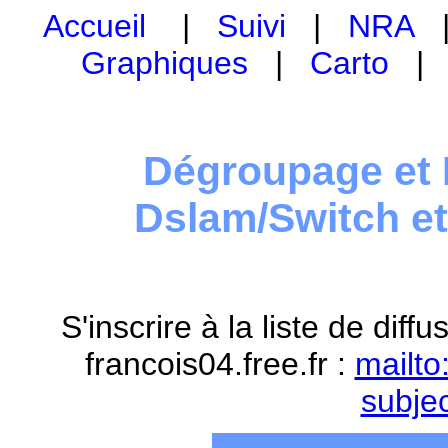
Accueil
|
Suivi
|
NRA
Graphiques
|
Carto
Dégroupage et 
Dslam/Switch e
S'inscrire à la liste de dif
francois04.free.fr :
mailto
subje