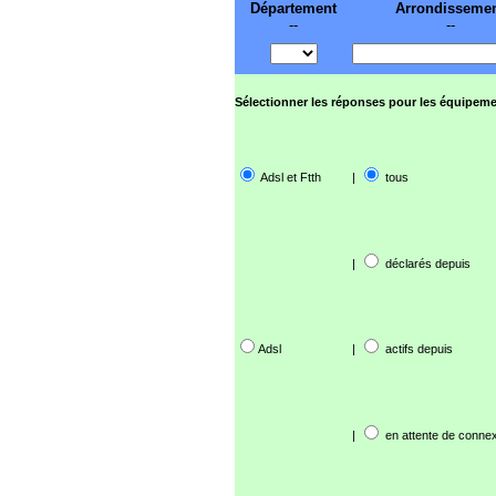
Département
Arrondisseme
--
--
Sélectionner les réponses pour les équipeme
Adsl et Ftth
|
tous
|
déclarés depuis
Adsl
|
actifs depuis
|
en attente de connex