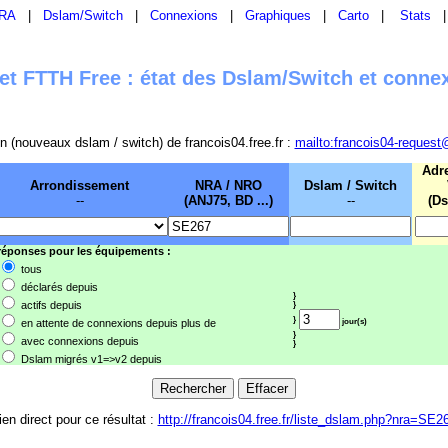
RA
|
Dslam/Switch
|
Connexions
|
Graphiques
|
Carto
|
Stats
t FTTH Free : état des Dslam/Switch et conne
sion (nouveaux dslam / switch) de francois04.free.fr :
mailto:francois04-request
Adr
Arrondissement
NRA / NRO
Dslam / Switch
--
(ANJ75, BD ...)
--
(Ds
 réponses pour les équipements :
tous
déclarés depuis
}
actifs depuis
}
}
en attente de connexions depuis plus de
jour(s)
}
avec connexions depuis
}
Dslam migrés v1=>v2 depuis
ien direct pour ce résultat :
http://francois04.free.fr/liste_dslam.php?nra=SE2