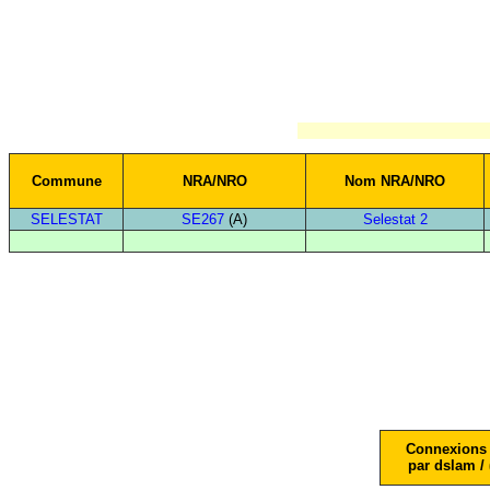
Commune
NRA/NRO
Nom NRA/NRO
SELESTAT
SE267
(A)
Selestat 2
Connexions 
par dslam / 