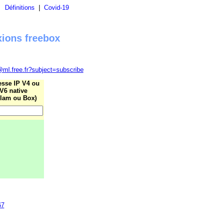
|
Définitions
|
Covid-19
xions freebox
@ml.free.fr?subject=subscribe
esse IP V4 ou
V6 native
lam ou Box)
67