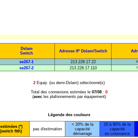
Dslam
Adresse IP Dslam/Switch
Adr
Switch
se267-1
213.228.17.22
8
se267-2
213.228.17.110
7
2
Equip. (ou demi-Dslam) sélectionné(s)
Total des connexions estimées le
07/08
:
0
(
avec
les plafonnements par équipement)
Légende des couleurs
< 20% de la
20 à 80% de la
estimées (*)
pas d'estimation
capacité
capacité
(switch ftth)
démarrage
en croissance