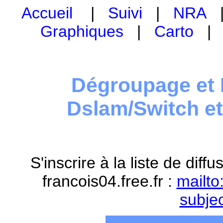
Accueil
|
Suivi
|
NRA
Graphiques
|
Carto
Dégroupage et 
Dslam/Switch e
S'inscrire à la liste de dif
francois04.free.fr :
mailto
subje