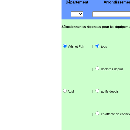
Département
Arrondisseme
--
--
Sélectionner les réponses pour les équipeme
Adsl et Ftth
|
tous
|
déclarés depuis
Adsl
|
actifs depuis
|
en attente de connex