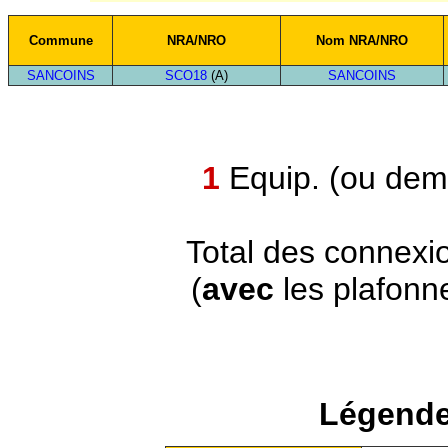
Commune
NRA/NRO
Nom NRA/NRO
SANCOINS
SCO18
(A)
SANCOINS
1
Equip. (ou demi
Total des connexi
(
avec
les plafonn
Légende