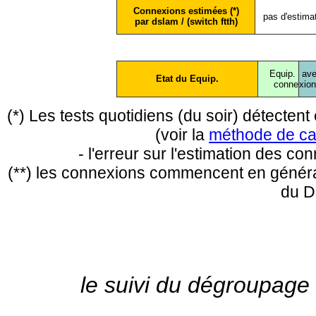
Connexions estimées (*)
pas d'estima
par dslam / (switch ftth)
Equip.
ave
Etat du Equip.
conne
xio
(*) Les tests quotidiens (du soir) détecte
(voir la
méthode de ca
- l'erreur sur l'estimation des c
(**) les connexions commencent en général
du D
le suivi du dégroupage