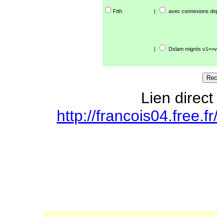
Ftth
|
avec connexions de
|
Dslam migrés v1=>v
Lien direct
http://francois04.free