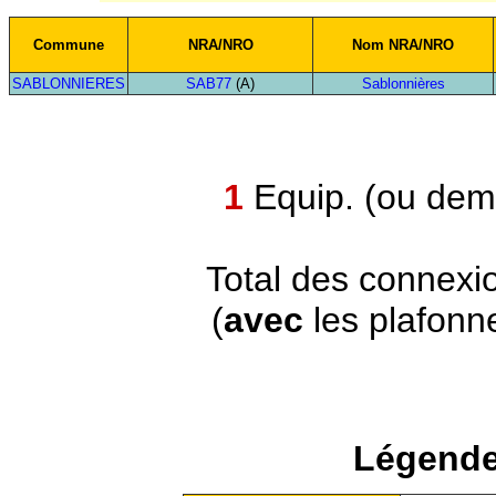
Commune
NRA/NRO
Nom NRA/NRO
SABLONNIERES
SAB77
(A)
Sablonnières
1
Equip. (ou demi
Total des connexi
(
avec
les plafonn
Légende