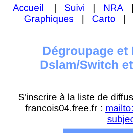
Accueil
|
Suivi
|
NRA
Graphiques
|
Carto
Dégroupage et 
Dslam/Switch e
S'inscrire à la liste de dif
francois04.free.fr :
mailto
subje