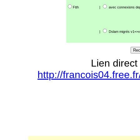
Ftth
|
avec connexions de
|
Dslam migrés v1=>v
Lien direct
http://francois04.free