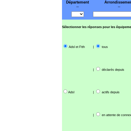
Département
Arrondisseme
--
--
Sélectionner les réponses pour les équipeme
Adsl et Ftth
|
tous
|
déclarés depuis
Adsl
|
actifs depuis
|
en attente de connex