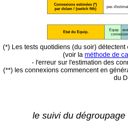
Connexions estimées (*)
pas d'estima
par dslam / (switch ftth)
Equip.
ave
Etat du Equip.
conne
xio
(*) Les tests quotidiens (du soir) détecte
(voir la
méthode de ca
- l'erreur sur l'estimation des c
(**) les connexions commencent en général
du D
le suivi du dégroupage