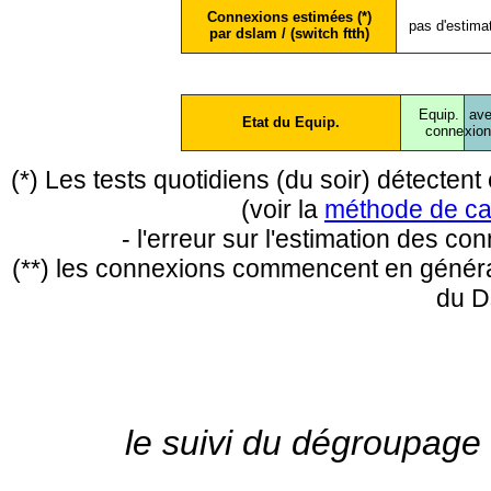
Connexions estimées (*)
pas d'estima
par dslam / (switch ftth)
Equip.
ave
Etat du Equip.
conne
xio
(*) Les tests quotidiens (du soir) détecte
(voir la
méthode de ca
- l'erreur sur l'estimation des c
(**) les connexions commencent en général
du D
le suivi du dégroupage