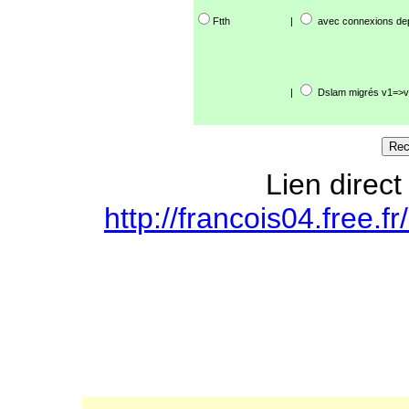
Ftth
|
avec connexions de
|
Dslam migrés v1=>v
Lien direct
http://francois04.free.