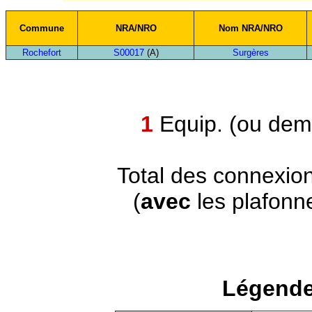
Commune
NRA/NRO
Nom NRA/NRO
Rochefort
S00017
(A)
Surgères
1
Equip. (ou demi
Total des connexio
(
avec
les plafonn
Légende