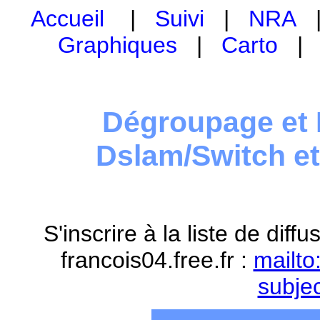
Accueil
|
Suivi
|
NRA
Graphiques
|
Carto
Dégroupage et 
Dslam/Switch e
S'inscrire à la liste de dif
francois04.free.fr :
mailto
subje