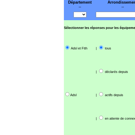
Département
Arrondisseme
--
--
Sélectionner les réponses pour les équipeme
Adsl et Ftth
|
tous
|
déclarés depuis
Adsl
|
actifs depuis
|
en attente de connex