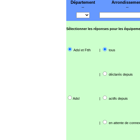
Département
Arrondisseme
--
--
Sélectionner les réponses pour les équipeme
Adsl et Ftth
|
tous
|
déclarés depuis
Adsl
|
actifs depuis
|
en attente de connex