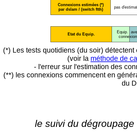
Connexions estimées (*)
pas d'estima
par dslam / (switch ftth)
Equip.
ave
Etat du Equip.
conne
xio
(*) Les tests quotidiens (du soir) détecte
(voir la
méthode de ca
- l'erreur sur l'estimation des c
(**) les connexions commencent en général
du D
le suivi du dégroupage