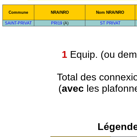
Commune
NRA/NRO
Nom NRA/NRO
SAINT-PRIVAT
PRI19
(A)
ST PRIVAT
1
Equip. (ou demi
Total des connexi
(
avec
les plafonn
Légende