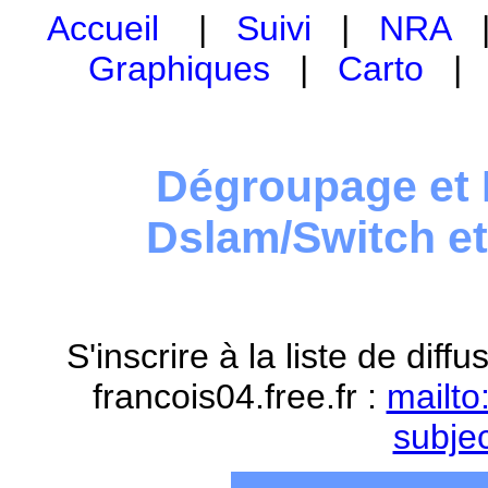
Accueil
|
Suivi
|
NRA
Graphiques
|
Carto
Dégroupage et 
Dslam/Switch e
S'inscrire à la liste de dif
francois04.free.fr :
mailto
subje