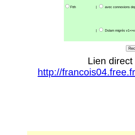
Ftth
|
avec connexions de
|
Dslam migrés v1=>v
Lien direct
http://francois04.free