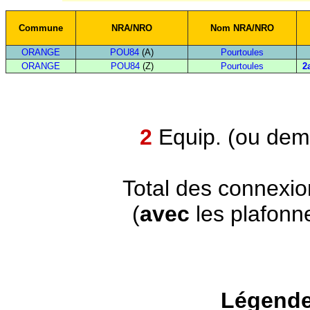
Commune
NRA/NRO
Nom NRA/NRO
ORANGE
POU84
(A)
Pourtoules
ORANGE
POU84
(Z)
Pourtoules
2
2
Equip. (ou demi
Total des connexi
(
avec
les plafonn
Légende