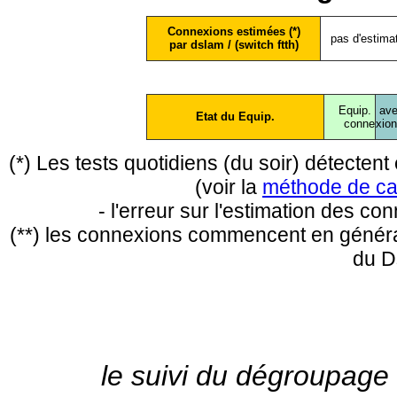
Connexions estimées (*)
pas d'estima
par dslam / (switch ftth)
Equip.
ave
Etat du Equip.
conne
xio
(*) Les tests quotidiens (du soir) détecte
(voir la
méthode de ca
- l'erreur sur l'estimation des c
(**) les connexions commencent en général
du D
le suivi du dégroupage