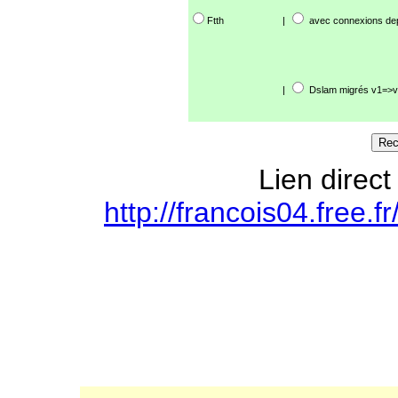
Ftth
|
avec connexions de
|
Dslam migrés v1=>v
Lien direct
http://francois04.free