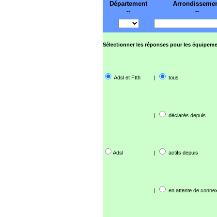
Département
Arrondisseme
--
--
Sélectionner les réponses pour les équipeme
Adsl et Ftth
|
tous
|
déclarés depuis
Adsl
|
actifs depuis
|
en attente de connex