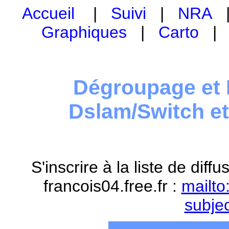
Accueil
|
Suivi
|
NRA
Graphiques
|
Carto
Dégroupage et 
Dslam/Switch e
S'inscrire à la liste de dif
francois04.free.fr :
mailto
subje