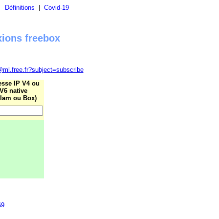
|
Définitions
|
Covid-19
xions freebox
@ml.free.fr?subject=subscribe
esse IP V4 ou
V6 native
lam ou Box)
69