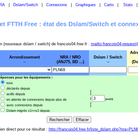
RA
|
Dslam/Switch
|
Connexions
|
Graphiques
|
Carto
|
Stats
t FTTH Free : état des Dslam/Switch et conne
sion (nouveaux dslam / switch) de francois04.free.fr :
mailto:francois04-request
Adr
Arrondissement
NRA / NRO
Dslam / Switch
--
(ANJ75, BD ...)
--
(Ds
 réponses pour les équipements :
tous
déclarés depuis
}
actifs depuis
}
}
en attente de connexions depuis plus de
jour(s)
}
avec connexions depuis
}
Dslam migrés v1=>v2 depuis
ien direct pour ce résultat :
http://francois04.free.fr/liste_dslam.php?nra=PLN