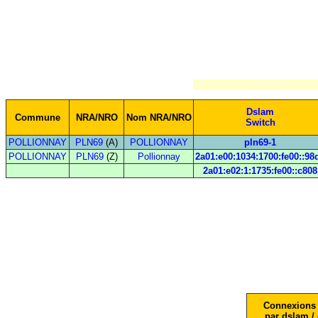
Dslam
Commune
NRA/NRO
Nom NRA/NRO
Switch
POLLIONNAY
PLN69
(A)
POLLIONNAY
pln69-1
POLLIONNAY
PLN69
(Z)
Pollionnay
2a01:e00:1034:1700:fe00::98
2a01:e02:1:1735:fe00::c808
Connexions 
par dslam / 