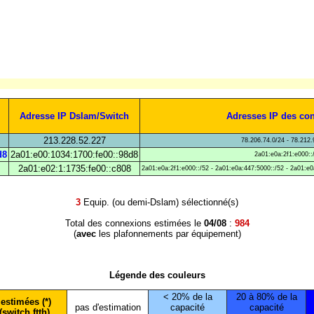
Adresse IP Dslam/Switch
Adresses IP des co
213.228.52.227
78.206.74.0/24 - 78.212.
d8
2a01:e00:1034:1700:fe00::98d8
2a01:e0a:2f1:e000::
2a01:e02:1:1735:fe00::c808
2a01:e0a:2f1:e000::/52 - 2a01:e0a:447:5000::/52 - 2a01:e0
3
Equip. (ou demi-Dslam) sélectionné(s)
Total des connexions estimées le
04/08
:
984
(
avec
les plafonnements par équipement)
Légende des couleurs
< 20% de la
20 à 80% de la
estimées (*)
pas d'estimation
capacité
capacité
(switch ftth)