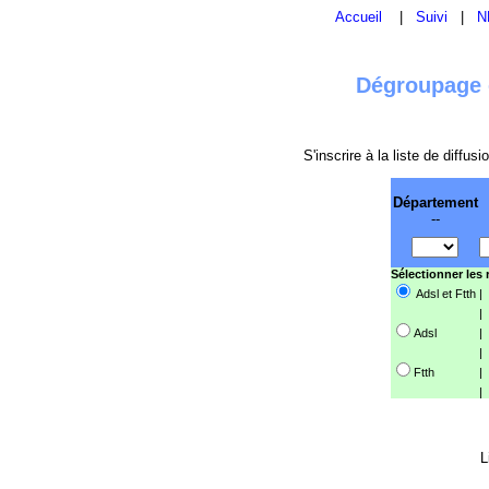
Accueil
|
Suivi
|
N
Dégroupage e
S'inscrire à la liste de diffu
Département
--
Sélectionner les
Adsl et Ftth
|
|
Adsl
|
|
Ftth
|
|
L